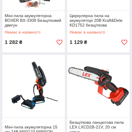
Міні-пила акумуляторна
Циркулярна пила на
BOXER BX-3308 Безщітковий
акумуляторі 20В Kraft&Dele
двигун
KD1752 безщіткова
акумуляторна електрична
Немає в наявності
Немає в наявності
циркулярка
1 282
1 129
₴
₴
Безщіткова ланцюгова пила
Міні-пила акумуляторна 15
LEX LXCD2B-21V, 20 см
см 24В MS0123 MIRSON
шина