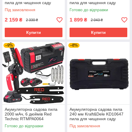
пила для чищення саду
пила для чищення саду
Під замовлення
Готово до відправки
2 159
1 899
₴
₴
2 330 ₴
2 043 ₴
Купити
Купити
–9%
–8%
Акумуляторна садова пила
Акумуляторна садова пила
2000 мАч, 6 дюймів Red
240 мм Kraft&Dele KD10647
Technic RTMPA0064
пила для чищення саду
Готово до відправки
Під замовлення