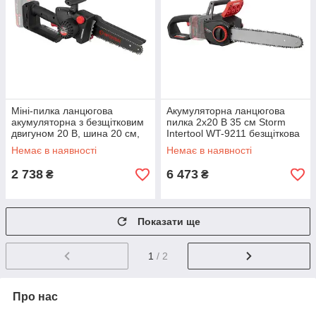
Міні-пилка ланцюгова
Акумуляторна ланцюгова
акумуляторна з безщітковим
пилка 2х20 В 35 см Storm
двигуном 20 В, шина 20 см,
Intertool WT-9211 безщіткова
7.5 м/с, без ЗП та АКБ,
пилка для саду ланцюгові
Немає в наявності
Немає в наявності
STORM mst
пилки з SDS-системою
2 738
6 473
₴
₴
Показати ще
1
/ 2
Про нас