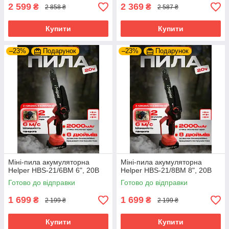
2 599
2 369
₴
₴
2 858 ₴
2 587 ₴
Купити
Купити
–23%
Подарунок
–23%
Подарунок
Міні-пила акумуляторна
Міні-пила акумуляторна
Helper HBS-21/6BM 6", 20В
Helper HBS-21/8BM 8", 20В
Готово до відправки
Готово до відправки
1 699
1 699
₴
₴
2 199 ₴
2 199 ₴
Купити
Купити