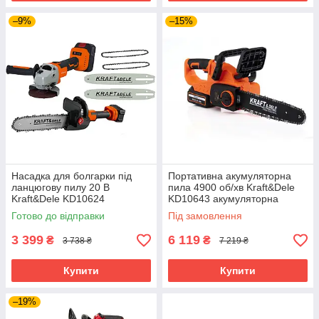
–9%
–15%
Насадка для болгарки під
Портативна акумуляторна
ланцюгову пилу 20 В
пила 4900 об/хв Kraft&Dele
Kraft&Dele KD10624
KD10643 акумуляторна
перехідник для болгарки під
ручна пила
Готово до відправки
Під замовлення
пилу
3 399
6 119
₴
₴
3 738 ₴
7 219 ₴
Купити
Купити
–19%