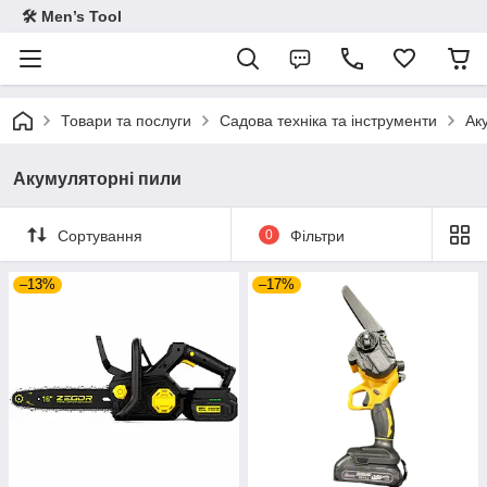
🛠 Men’s Tool
Товари та послуги
Садова техніка та інструменти
Ак
Акумуляторні пили
Сортування
0
Фільтри
–13%
–17%