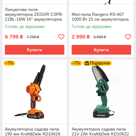
Ланцюгова пила
акумуляторна ZEGOR CSPB-
Міні-пила Rangers RS-607
21BL-16W 16" акумуляторна
1000 Вт 15 см акумуляторна
пила ланцюгова пила
Готово до відправки
Готово до відправки
акумуляторна
6 799
2 999
₴
₴
7 799 ₴
3 599 ₴
Купити
Купити
–7%
–7%
Подарунок
Акумуляторна садова пила
Акумуляторна садова пила
190 мм Kraft&Dele KD10626
21V 2Ah Kraft&Dele KD10622