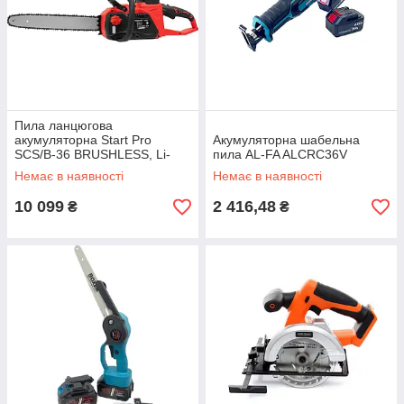
Пила ланцюгова
акумуляторна Start Pro
Акумуляторна шабельна
SCS/B-36 BRUSHLESS, Li-
пила AL-FA ALCRC36V
on, 12000 об/хв, 40,6 см
Немає в наявності
Немає в наявності
10 099
2 416,48
₴
₴