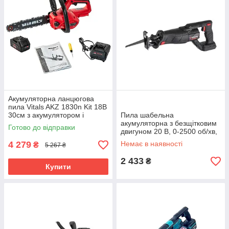
Акумуляторна ланцюгова
пила Vitals AKZ 1830n Kit 18В
30см з акумулятором і
Пила шабельна
зарядним бездротова пила
акумуляторна з безщітковим
Готово до відправки
двигуном 20 В, 0-2500 об/хв,
хід пилки 28 мм, без ЗП та
4 279
Немає в наявності
₴
5 267 ₴
АКБ INTERTOOL mst mst
2 433
₴
Купити