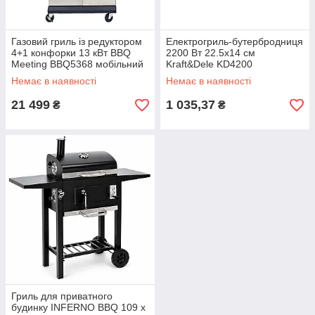
Газовий гриль із редуктором
Електрогриль-бутербродниця
4+1 конфорки 13 кВт BBQ
2200 Вт 22.5х14 см
Meeting BBQ5368 мобільний
Kraft&Dele KD4200
гриль із 2 чавунними ґратами
настільний гриль електрична
Немає в наявності
Немає в наявності
барбекю для пікніка
бутербродниця домашній
гриль
21 499
1 035,37
₴
₴
Гриль для приватного
будинку INFERNO BBQ 109 x