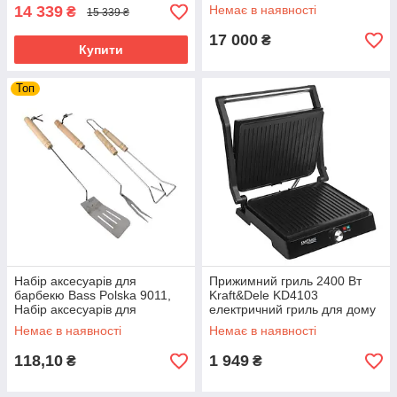
гриль на газу з трьома
14 339
Немає в наявності
₴
15 339 ₴
конфорками пересувний
барбекю
17 000
₴
Купити
Топ
Набір аксесуарів для
Прижимний гриль 2400 Вт
барбекю Bass Polska 9011,
Kraft&Dele KD4103
Набір аксесуарів для
електричний гриль для дому
барбекю, Набір для гриля
та дачі
Немає в наявності
Немає в наявності
118,10
1 949
₴
₴