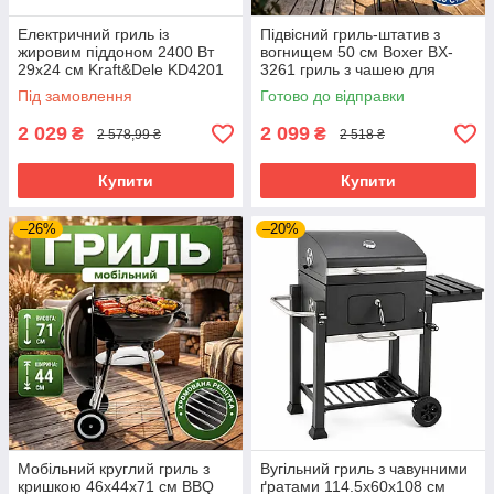
Електричний гриль із
Підвісний гриль-штатив з
жировим піддоном 2400 Вт
вогнищем 50 см Boxer BX-
29х24 см Kraft&Dele KD4201
3261 гриль з чашею для
гриль із термостатом
вогню гриль для альтанки з
Під замовлення
Готово до відправки
настільна бутербродниця з
чашею та триногою
таймером
2 029
2 099
₴
₴
2 578,99 ₴
2 518 ₴
Купити
Купити
–26%
–20%
Мобільний круглий гриль з
Вугільний гриль з чавунними
кришкою 46x44x71 см BBQ
ґратами 114.5х60х108 см