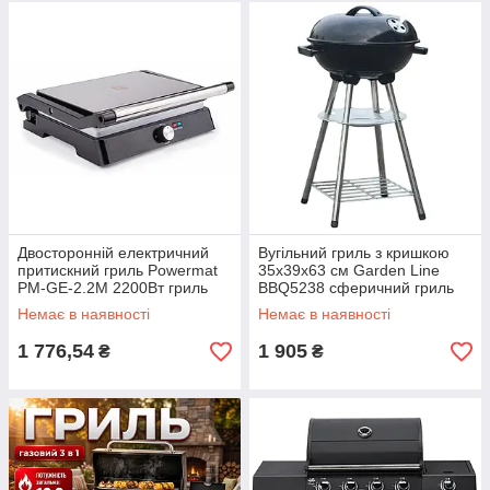
Двосторонній електричний
Вугільний гриль з кришкою
притискний гриль Powermat
35x39x63 см Garden Line
PM-GE-2.2M 2200Вт гриль
BBQ5238 сферичний гриль
для м'яса і тостів
для пікніка барбекю для
Немає в наявності
Немає в наявності
кемпінгу
1 776,54
1 905
₴
₴