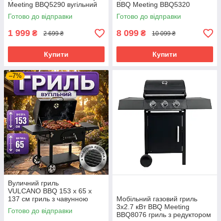
Meeting BBQ5290 вугільний
BBQ Meeting BBQ5320
гриль з ґратами для пікніка
садовий мангал барбекю з
Готово до відправки
Готово до відправки
барбекю для кемпінгу
регулюванням жару
мобільний гриль
1 999
8 099
₴
₴
2 699 ₴
10 099 ₴
Купити
Купити
–7%
Вуличний гриль
VULCANO BBQ 153 x 65 х
137 см гриль з чавунною
Мобільний газовий гриль
решіткою гриль на колесах
3х2.7 кВт BBQ Meeting
Готово до відправки
гриль для дому
BBQ8076 гриль з редуктором