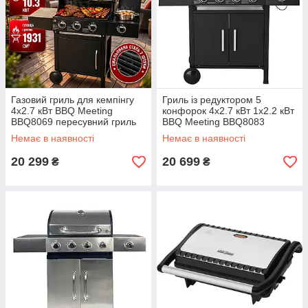
Газовий гриль для кемпінгу
Гриль із редуктором 5
4х2.7 кВт BBQ Meeting
конфорок 4х2.7 кВт 1х2.2 кВт
BBQ8069 пересувний гриль
BBQ Meeting BBQ8083
газовий барбекю гриль з 4
мобільний гриль для кемпінгу
Немає в наявності
Немає в наявності
конфорками грилі та
газовий гриль садовий
барбекю
барбекю
20 299
20 699
₴
₴