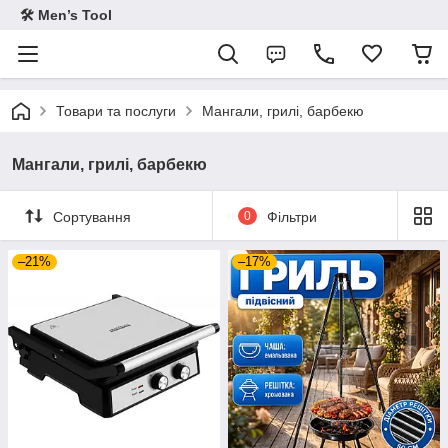
🛠 Men’s Tool
Товари та послуги
Мангали, грилі, барбекю
Мангали, грилі, барбекю
Сортування
0
Фільтри
–21%
–17%