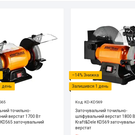
–14%
1 день
Залишився 1 день
565
KD-KD569
ьний точильно-
Заточувальний точильно-
ний верстат 1700 Вт
шліфувальний верстат 1800 
e KD565 заточувальний
Kraft&Dele KD569 заточуваль
верстат