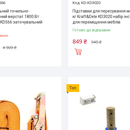
566
KD-KD3020
ьний точильно-
Підставки для пересування м
ний верстат 1800 Вт
кг Kraft&Dele KD3020 набір ін
e KD566 заточувальний
для переміщення меблів
Готово до відправки
ення
849 ₴
949 ₴
4 909 ₴
Топ