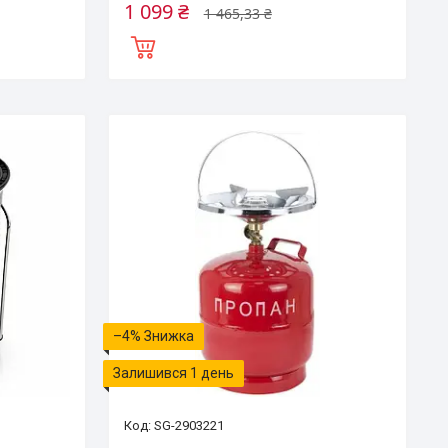
1 099 ₴
1 465,33 ₴
–4%
Залишився 1 день
SG-2903221