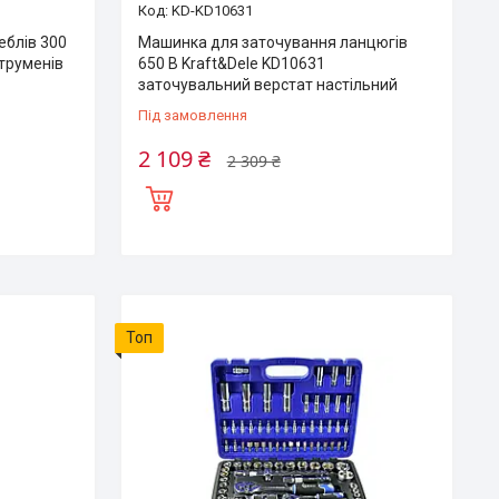
KD-KD10631
еблів 300
Машинка для заточування ланцюгів
струменів
650 В Kraft&Dele KD10631
заточувальний верстат настільний
Під замовлення
2 109 ₴
2 309 ₴
Топ