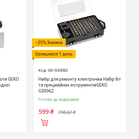
–25%
Залишився 1 день
GK-G30062
боти GEKO
Набір для ремонту електроніки Набір біт
одної
та прецизійних інструментівGEKO
G30062
Готово до відправки
599 ₴
798,67 ₴