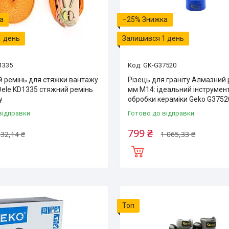
–25%
1 день
Залишився 1 день
1335
GK-G37520
й ремінь для стяжки вантажу
Різець для граніту Алмазний 
Dele KD1335 стяжний ремінь
мм М14: ідеальний інструмен
у
обробки кераміки Geko G3752
відправки
Готово до відправки
799 ₴
32,14 ₴
1 065,33 ₴
Топ