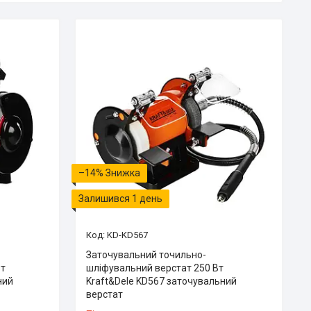
–14%
Залишився 1 день
KD-KD567
Заточувальний точильно-
Вт
шліфувальний верстат 250 Вт
ний
Kraft&Dele KD567 заточувальний
верстат