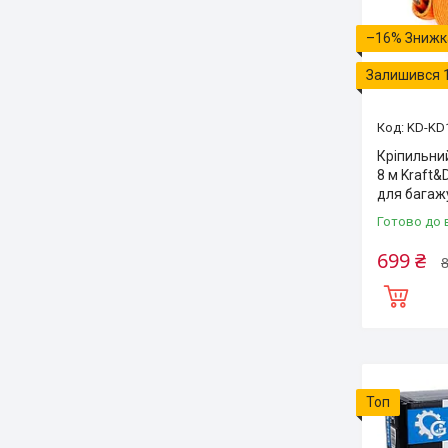
–16%
Залишився 
KD-KD
Кріпильни
8 м Kraft&
для багаж
Готово до 
699 ₴
8
Топ