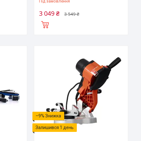
Під замовлення
3 049 ₴
3 549 ₴
–9%
Залишився 1 день