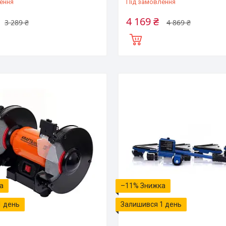
ення
Під замовлення
4 169 ₴
3 289 ₴
4 869 ₴
–11%
1 день
Залишився 1 день