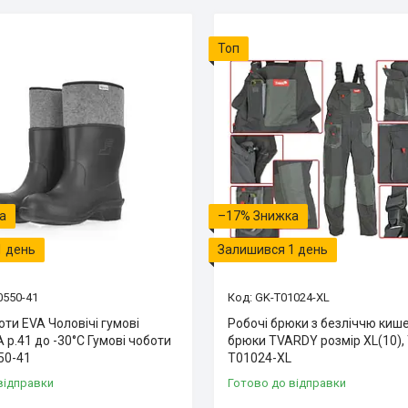
Топ
–17%
1 день
Залишився 1 день
0550-41
GK-T01024-XL
оти EVA Чоловічі гумові
Робочі брюки з безліччю киш
 р.41 до -30°C Гумові чоботи
брюки TVARDY розмір XL(10),
50-41
T01024-XL
відправки
Готово до відправки