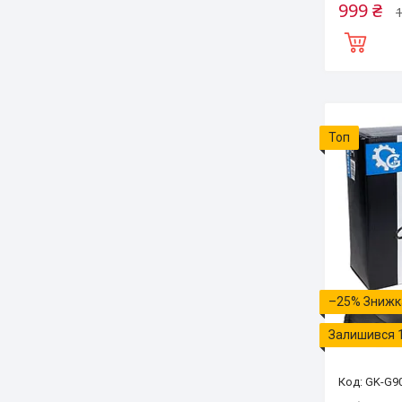
999 ₴
1
Топ
–25%
Залишився 
GK-G9