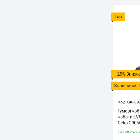
Топ
–25%
Залишився 
GK-G9
Гумові чоб
чоботи EVA
Geko G905
Готово до 