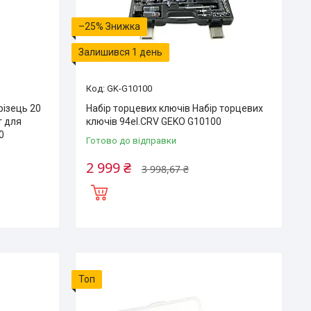
–25%
Залишився 1 день
GK-G10100
різець 20
Набір торцевих ключів Набір торцевих
т для
ключів 94el.CRV GEKO G10100
0
Готово до відправки
2 999 ₴
3 998,67 ₴
Топ