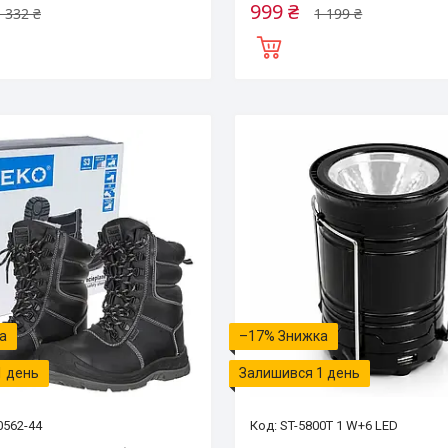
999 ₴
 332 ₴
1 199 ₴
–17%
1 день
Залишився 1 день
0562-44
ST-5800T 1 W+6 LED