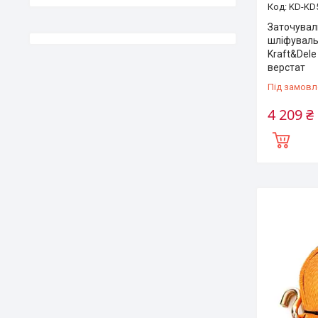
KD-KD
Заточувал
шліфуваль
Kraft&Del
верстат
Під замовл
4 209 ₴