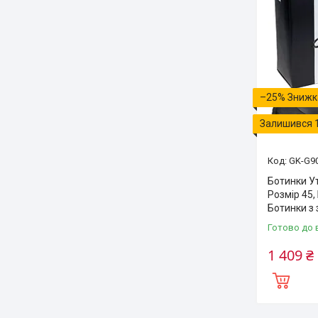
–25%
Залишився 
GK-G9
Ботинки Ут
Розмір 45,
Ботинки з
Готово до 
1 409 ₴