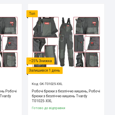
Топ
–25%
Залишився 1 день
GK-T01025-XXL
ень Робочі
Робочі брюки з безліччю кишень, Робочі
 Tvardy
брюки з безліччю кишень Tvardy
T01025-XXL
Готово до відправки