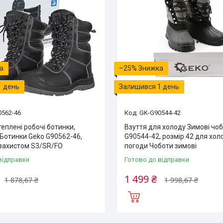
–25%
1 день
Залишився 1 день
0562-46
GK-G90544-42
еплені робочі ботинки,
Взуття для холоду Зимові чо
 Ботинки Geko G90562-46,
G90544-42, розмір 42 для хол
 захистом S3/SR/FO
погоди Чоботи зимові
відправки
Готово до відправки
1 499 ₴
1 878,67 ₴
1 998,67 ₴