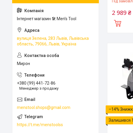
Під замовл
2 989 ₴
Інтернет магазин 🛠 Men’s Tool
вулиця Зелена, 283 Львів, Львівська
область, 79066, Львів, Україна
Мирон
+380 (99) 441-72-86
Менеджер з продажу
menstool.shops@gmail.com
–14%
Залишився 
https://t.me/menstoolss