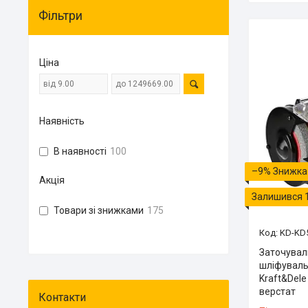
Фільтри
Ціна
Наявність
В наявності
100
–9%
Акція
Залишився 
Товари зі знижками
175
KD-KD
Заточувал
шліфуваль
Kraft&Del
верстат