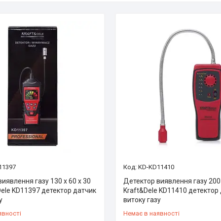
11397
KD-KD11410
иявлення газу 130 х 60 х 30
Детектор виявлення газу 200
Dele KD11397 детектор датчик
Kraft&Dele KD11410 детектор
у
витоку газу
явності
Немає в наявності