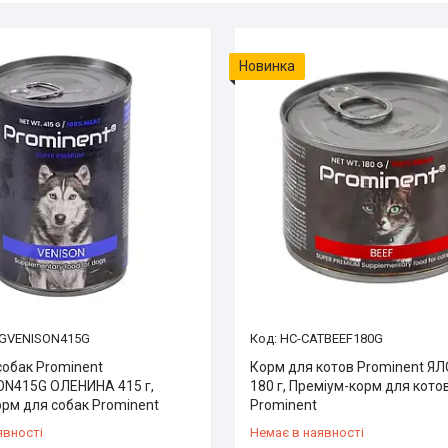
Новинка
GVENISON415G
HC-CATBEEF180G
собак Prominent
Корм для котов Prominent 
N415G ОЛЕНИНА 415 г,
180 г, Преміум-корм для кото
орм для собак Prominent
Prominent
явності
Немає в наявності