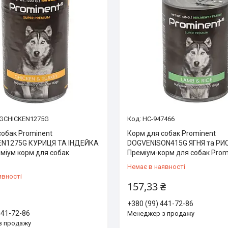
GCHICKEN1275G
HC-947466
собак Prominent
Корм для собак Prominent
EN1275G КУРИЦЯ ТА ІНДЕЙКА
DOGVENISON415G ЯГНЯ та РИС 
еміум корм для собак
Преміум-корм для собак Prom
Немає в наявності
явності
157,33 ₴
+380 (99) 441-72-86
441-72-86
Менеджер з продажу
з продажу