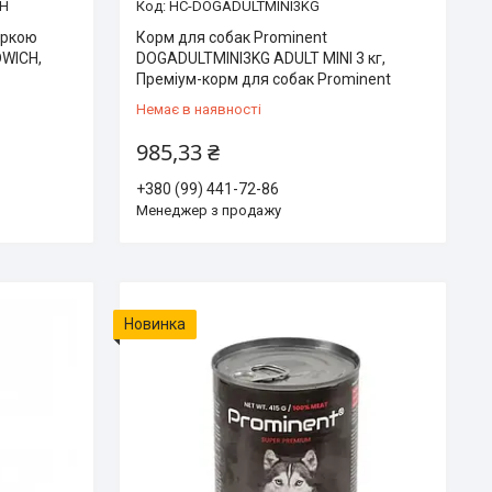
CH
HC-DOGADULTMINI3KG
уркою
Корм для собак Prominent
DWICH,
DOGADULTMINI3KG ADULT MINI 3 кг,
Преміум-корм для собак Prominent
Немає в наявності
985,33 ₴
+380 (99) 441-72-86
Менеджер з продажу
Новинка