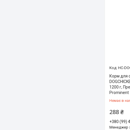
HC-DO
Корм для 
DOGCHICK
1200 г, Пр
Prominent
Немає в на
288 ₴
+380 (99) 
Менеджер 