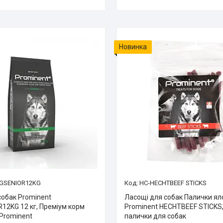
Новинка
GSENIOR12KG
HC-HECHTBEEF STICKS
собак Prominent
Ласощі для собак Палички ял
12KG 12 кг, Преміум корм
Prominent HECHTBEEF STICKS,
 Prominent
палички для собак