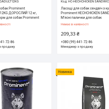
GADULT12KG
HC-HECHCHICKEN SANDWI
собак Prominent
Ласощі для собак сендвіч з к
12KG ДОРОСЛИЙ 12 кг,
Prominent HECHCHICKEN SAN
орм для собак Prominent
М'ясні палички для собак
явності
Немає в наявності
209,33 ₴
441-72-86
+380 (99) 441-72-86
з продажу
Менеджер з продажу
Новинка