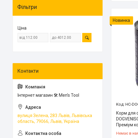
Фільтри
Новинка
Ціна
Інтернет магазин 🛠 Men’s Tool
HC-DO
Корм для 
вулиця Зелена, 283 Львів, Львівська
DOGVENISO
область, 79066, Львів, Україна
Преміум к
Немає в на