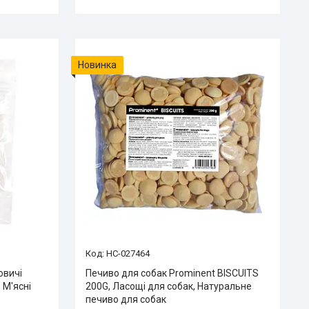
Новинка
HC-027464
овичі
Печиво для собак Prominent BISCUITS
 М'ясні
200G, Ласощі для собак, Натуральне
печиво для собак