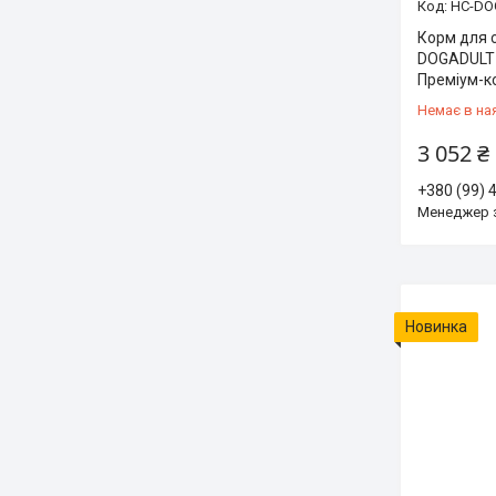
HC-DO
Корм для 
DOGADULT
Преміум-к
Немає в на
3 052 ₴
+380 (99) 
Менеджер 
Новинка