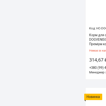
HC-DO
Корм для 
DOGVENISO
Преміум к
Немає в на
314,67 
+380 (99) 
Менеджер 
Новинка