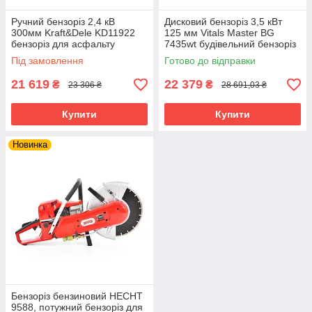
Ручний бензоріз 2,4 кВ
Дисковий бензоріз 3,5 кВт
300мм Kraft&Dele KD11922
125 мм Vitals Master BG
бензоріз для асфальту
7435wt будівельний бензоріз
бензиновий різак для плитки
Під замовлення
Готово до відправки
21 619
22 379
₴
₴
23 306 ₴
28 691,03 ₴
Купити
Купити
Новинка
Бензоріз бензиновий HECHT
9588, потужний бензоріз для