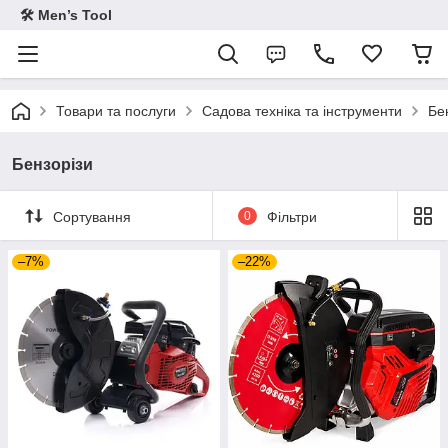
🛠 Men’s Tool
Товари та послуги
Садова техніка та інструменти
Бе
Бензорізи
Сортування
0
Фільтри
–7%
–22%