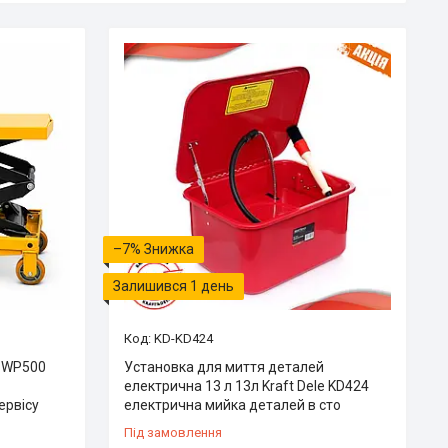
–7%
Залишився 1 день
KD-KD424
г WP500
Установка для миття деталей
електрична 13 л 13л Kraft Dele KD424
ервісу
електрична мийка деталей в сто
Під замовлення