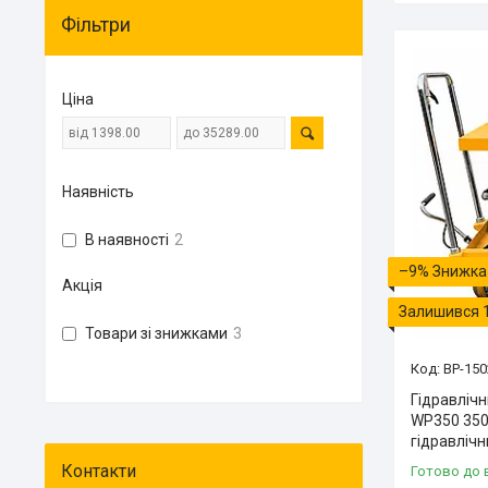
Фільтри
Ціна
Наявність
В наявності
2
–9%
Акція
Залишився 
Товари зі знижками
3
BP-150
Гідравлічн
WP350 350
гідравлічн
Готово до 