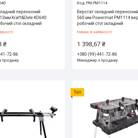
640
PM-PM1114
кладний переносний
Верстат складний переносний
12мм Kraft&Dele KD640
560 мм Powermat PM1114 ве
обочий стіл складний
робочий стіл складний
явності
Немає в наявності
3 ₴
1 398,67 ₴
441-72-86
+380 (99) 441-72-86
з продажу
Менеджер з продажу
Топ