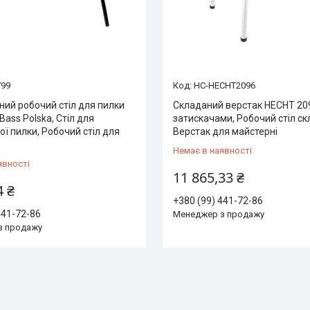
799
HC-HECHT2096
ний робочий стіл для пилки
Складаний верстак HECHT 2096
Bass Polska, Стіл для
затискачами, Робочий стіл ск
ї пилки, Робочий стіл для
Верстак для майстерні
Немає в наявності
явності
11 865,33 ₴
4 ₴
+380 (99) 441-72-86
441-72-86
Менеджер з продажу
з продажу