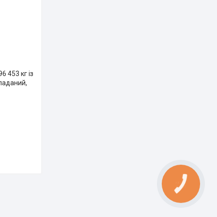
 453 кг із
ладаний,