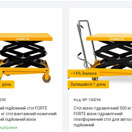
–14%
1 день
Залишився 1 день
293
BP-150294
ий підйомний стіл FORTE
Стіл-візок гідравлічний 500 к
 кг стіл вантажний ножичний
FORTE візок гідравлічний
ий підйомний візок
платформений стіл для автос
підйомний
відправки