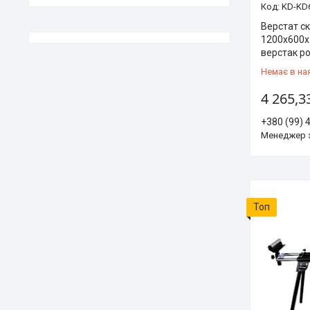
KD-KD
Верстат с
1200х600х
верстак р
Немає в на
4 265,3
+380 (99) 
Менеджер 
Топ