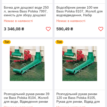
Бочка для дощової води 250
Водозбірник ринви 100 мм
л, зелена Bass Polska 7997,
Bass Polska 8107, Жолоб для
ємність для збору дощової
водовідведення, Набір
води, бочка для садівників і
водозбірника ринви
Немає в наявності
Немає в наявності
дачників
3 346,08
590,49
₴
₴
Топ
Топ
Розподільний рукав ринви 39
Розподільний рукав ринви
см Bass Polska 8104, Жолоб
120 см Bass Polska 8105,
для води, Відведення ринви
Рукав для ринви, Відвід для
водостічного
ринви