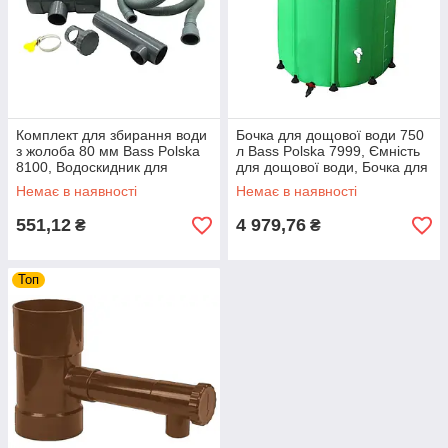
Комплект для збирання води
Бочка для дощової води 750
з жолоба 80 мм Bass Polska
л Bass Polska 7999, Ємність
8100, Водоскидник для
для дощової води, Бочка для
дощових бочок, Системи
збирання води, Дощова
Немає в наявності
Немає в наявності
збирання води
бочка
551,12
4 979,76
₴
₴
Топ