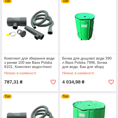
Топ
Топ
Комплект для збирання води
Бочка для дощової води 390
з ринви 100 мм Bass Polska
л Bass Polska 7996, Бочка
8101, Комплект водостічної
для води, Бак для збору
системи, Водозбірник
дощової води, Дощова бочка
Немає в наявності
Немає в наявності
787,31
4 034,98
₴
₴
Топ
Топ