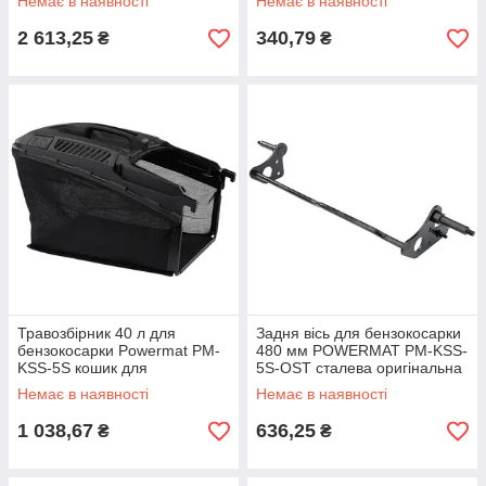
Немає в наявності
Немає в наявності
2 613,25
340,79
₴
₴
Травозбірник 40 л для
Задня вісь для бензокосарки
бензокосарки Powermat PM-
480 мм POWERMAT PM-KSS-
KSS-5S кошик для
5S-OST сталева оригінальна
газонокосарки оригінальна
сумісна деталь
Немає в наявності
Немає в наявності
запчастина
1 038,67
636,25
₴
₴