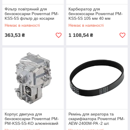
Фільтр повітряний для
Карбюратор для
бензокосарки Powermat PM-
бензокосарки Powermat PM-
KSS-5S фільтр до косарки
KSS-5S 105 мм 40 мм
кріплення газонокосарки
Немає в наявності
Немає в наявності
двигун
363,53
1 108,54
₴
₴
Корпус двигуна для
Ремінь для аератора та
бензокосарки Powermat PM-
скарифікатора Powermat PM-
PM-KSS-5S-KO алюмінієвий
AEW-2400M-PA -2 шт.
моторний блок
привідний ремінь для заміни