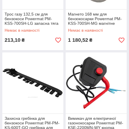
Трос газу 132,5 см для
Магнето 168 мм для
бензокоси Powermat PM-
бензокосарки Powermat PM-
KSS-700SH-LG запасна тяга
KSS-700SH-MG магнітне
газу для косарки
колесо для косарки двигуна
Немає в наявності
Немає в наявності
213,10
1 180,52
₴
₴
Захисна гребінка для
Вимикач для електричної
бензокоси Powermat PM-PM-
газонокосарки Powermat PM-
KS-600T-GO гребінка для
KSE-2200MN-WY кнопка