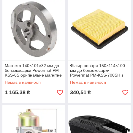
Магнето 140×101×32 мм до
Фільтр повітря 150×114×100
бензокосарки Powermat PM-
мм до бензокосарки
KSS-6S оригінальне магнітне
Powermat PM-KSS-700SH з
колесо для старту двигуна
корпусом і паперовим
Немає в наявності
Немає в наявності
елементом
1 165,38
340,51
₴
₴