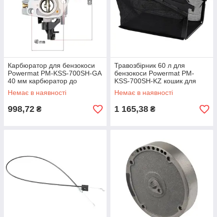
Карбюратор для бензокоси
Травозбірник 60 л для
Powermat PM-KSS-700SH-GA
бензокоси Powermat PM-
40 мм карбюратор до
KSS-700SH-KZ кошик для
мотокоси
збору трави
Немає в наявності
Немає в наявності
998,72
1 165,38
₴
₴