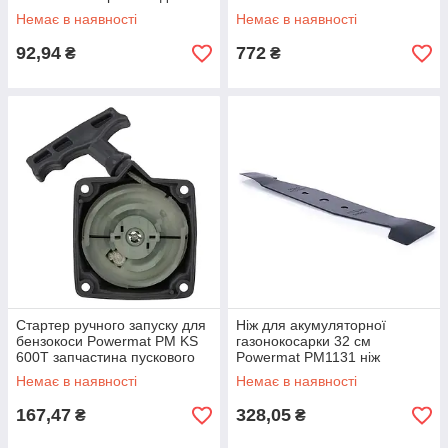
тримера
живлення
Немає в наявності
Немає в наявності
92,94
772
₴
₴
Стартер ручного запуску для
Ніж для акумуляторної
бензокоси Powermat PM KS
газонокосарки 32 см
600T запчастина пускового
Powermat PM1131 ніж
механізму косарки
запасний для акумуляторної
Немає в наявності
Немає в наявності
косарки
167,47
328,05
₴
₴