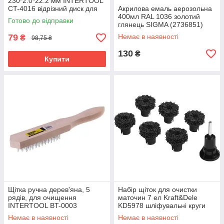
230*2.0*22.2 мм INTERTOOL
CT-4016 відрізний диск для
Акрилова емаль аерозольна
розрізання металу
400мл RAL 1036 золотий
Готово до відправки
глянець SIGMA (2736851)
емаль фарба на акриловій
79
Немає в наявності
₴
98,75 ₴
основі
130
₴
Купити
Щітка ручна дерев'яна, 5
Набір щіток для очистки
рядів, для очищення
маточин 7 ел Kraft&Dele
INTERTOOL BT-0003
KD5978 шліфувальні круги
для обслуговування маточин
Немає в наявності
Немає в наявності
коліс набір шліфувальних