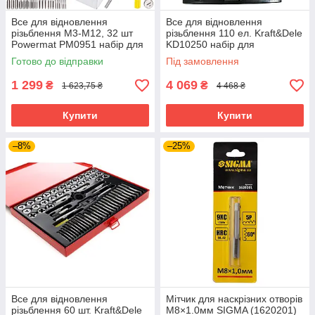
Все для відновлення
Все для відновлення
різьблення М3-М12, 32 шт
різьблення 110 ел. Kraft&Dele
Powermat PM0951 набір для
KD10250 набір для
відновлення різьблення
відновлення різьблення
Готово до відправки
Під замовлення
1 299
4 069
₴
₴
1 623,75 ₴
4 468 ₴
Купити
Купити
–8%
–25%
Все для відновлення
Мітчик для наскрізних отворів
різьблення 60 шт. Kraft&Dele
М8×1.0мм SIGMA (1620201)