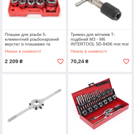
Плашки для різьби 5-
Тримач для мітчиків Т-
елементний різьбонарізний
подібний M3 - M6
верстат із плашками та
INTERTOOL SD-8406 mst mst
тріскачкою Різьбонарізні
Немає в наявності
Немає в наявності
верстати M55810
2 209
70,24
₴
₴