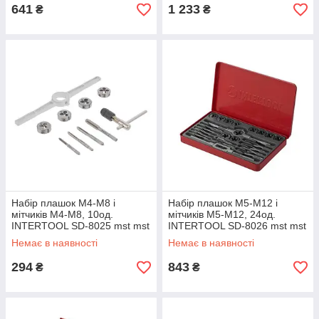
641
1 233
₴
₴
Набір плашок M4-M8 і
Набір плашок M5-M12 і
мітчиків M4-M8, 10од.
мітчиків M5-M12, 24од.
INTERTOOL SD-8025 mst mst
INTERTOOL SD-8026 mst mst
Немає в наявності
Немає в наявності
294
843
₴
₴