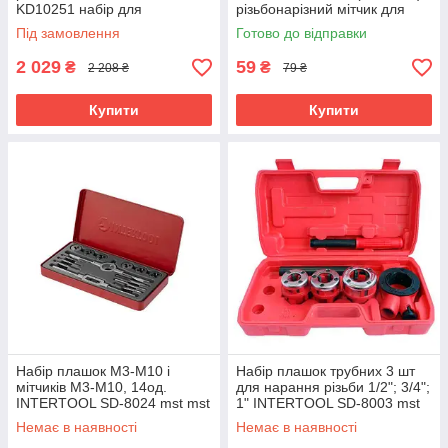
KD10251 набір для
різьбонарізний мітчик для
відновлення різьблення
наскрізних та глухих отворів
Під замовлення
Готово до відправки
2 029
59
₴
₴
2 208 ₴
79 ₴
Купити
Купити
Набір плашок M3-M10 і
Набір плашок трубних 3 шт
мітчиків M3-M10, 14од.
для нарання різьби 1/2"; 3/4";
INTERTOOL SD-8024 mst mst
1" INTERTOOL SD-8003 mst
mst
Немає в наявності
Немає в наявності