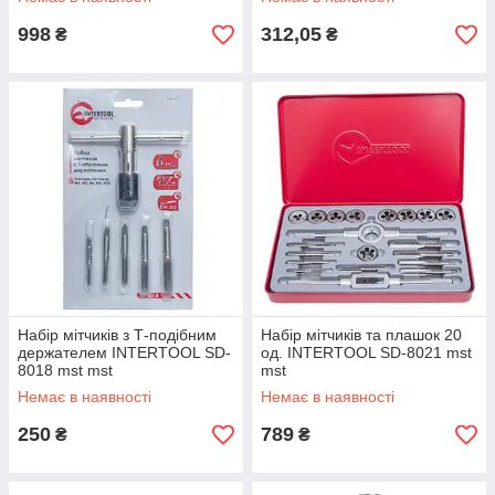
998
312,05
₴
₴
Набір мітчиків з Т-подібним
Набір мітчиків та плашок 20
держателем INTERTOOL SD-
од. INTERTOOL SD-8021 mst
8018 mst mst
mst
Немає в наявності
Немає в наявності
250
789
₴
₴