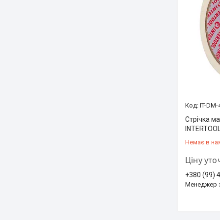
IT-DM-
Стрічка ма
INTERTOOL
Немає в на
Ціну ут
+380 (99) 
Менеджер 