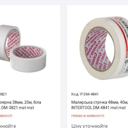
3821
IT-DM-4841
лярна 38мм, 20м, біла
Малярська стрічка 48мм, 40м,
 DM-3821 mst mst
INTERTOOL DM-4841 mst mst
явності
Немає в наявності
очнюйте
Ціну уточнюйте