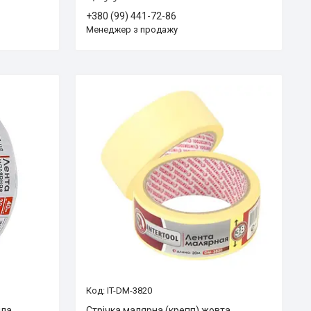
+380 (99) 441-72-86
Менеджер з продажу
IT-DM-3820
іла
Стрічка малярна (крепп) жовта,