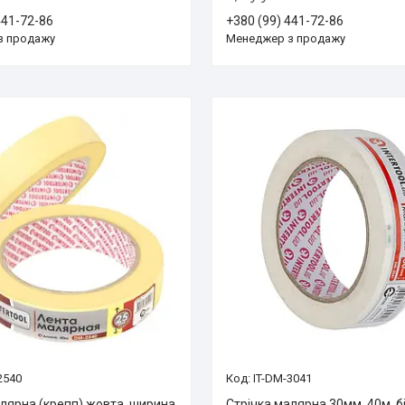
441-72-86
+380 (99) 441-72-86
з продажу
Менеджер з продажу
2540
IT-DM-3041
алярна (крепп) жовта, ширина
Стрічка малярна 30мм, 40м, б