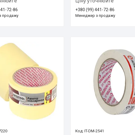
очнюйте
Ціну уточнюйте
441-72-86
+380 (99) 441-72-86
з продажу
Менеджер з продажу
7220
IT-DM-2541