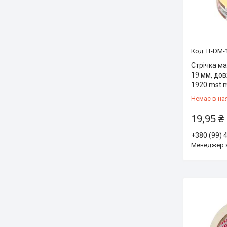
IT-DM-
Стрічка м
19 мм, до
1920 mst 
Немає в на
19,95 ₴
+380 (99) 
Менеджер 