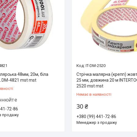
4821
IT-DM-2520
лярська 48мм, 20м, біла
Стрічка малярна (крепп) жов
 DM-4821 mst mst
25 мм, довжина 20 м INTERT
2520 mst mst
явності
Немає в наявності
очнюйте
30 ₴
441-72-86
з продажу
+380 (99) 441-72-86
Менеджер з продажу