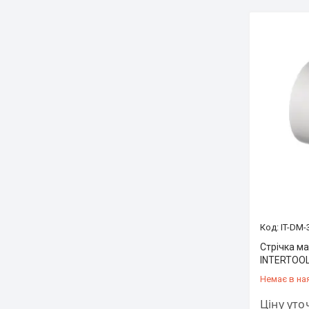
IT-DM-
Стрічка ма
INTERTOOL
Немає в на
Ціну ут