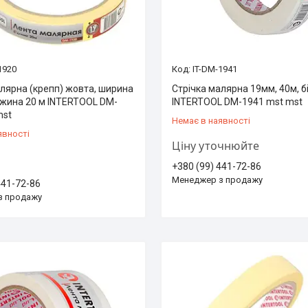
1920
IT-DM-1941
алярна (крепп) жовта, ширина
Стрічка малярна 19мм, 40м, б
вжина 20 м INTERTOOL DM-
INTERTOOL DM-1941 mst mst
mst
Немає в наявності
явності
Ціну уточнюйте
+380 (99) 441-72-86
Менеджер з продажу
441-72-86
з продажу