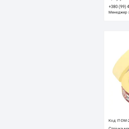
+380 (99) 
Менеджер 
IT-DM-
Стрічка м