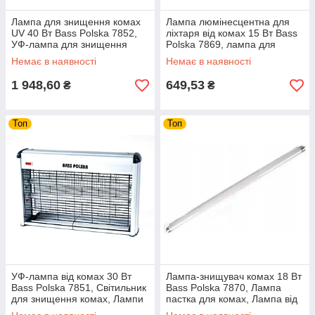
Лампа для знищення комах
Лампа люмінесцентна для
UV 40 Вт Bass Polska 7852,
ліхтаря від комах 15 Вт Bass
УФ-лампа для знищення
Polska 7869, лампа для
комах з двома
відлякування комах, для
Немає в наявності
Немає в наявності
ультрафіолетовими лампами
знищення комах
20 Вт
1 948,60
649,53
₴
₴
Топ
Топ
УФ-лампа від комах 30 Вт
Лампа-знищувач комах 18 Вт
Bass Polska 7851, Світильник
Bass Polska 7870, Лампа
для знищення комах, Лампи
пастка для комах, Лампа від
від комарів
комарів