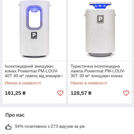
Інсектицидний знищувач
Туристична інсектицидна
комах Powermat PM-LOUV-
лампа Powermat PM-LOUV-
40T 40 м² лампа від комарів і
30T 30 м² знищувач комах
мух
інсектицидний
Немає в наявності
Немає в наявності
161,25
128,57
₴
₴
Про нас
94% позитивних з 273 відгуків за рік