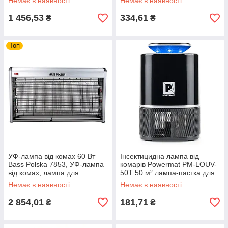
Немає в наявності
Немає в наявності
1 456,53
334,61
₴
₴
Топ
УФ-лампа від комах 60 Вт
Інсектицидна лампа від
Bass Polska 7853, УФ-лампа
комарів Powermat PM-LOUV-
від комах, лампа для
50T 50 м² лампа-пастка для
знищення комах, лампа з
літаючих комах
Немає в наявності
Немає в наявності
високою потужністю
2 854,01
181,71
₴
₴