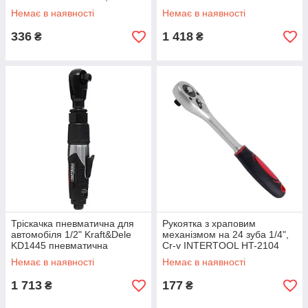
2113, ET-8003, 1/2", 72 зуба
Немає в наявності
Немає в наявності
INTERTOOL mst mst
336
1 418
₴
₴
Тріскачка пневматична для
Рукоятка з храповим
автомобіля 1/2" Kraft&Dele
механізмом на 24 зуба 1/4",
KD1445 пневматична
Cr-v INTERTOOL HT-2104
тріскачка для майстерні
mst mst
Немає в наявності
Немає в наявності
1 713
177
₴
₴