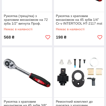
Рукоятка (трещітка) з
Рукоятка з храповим
храповим механізмом на 72
механізмом на 45 зубів 1/4"
зуба 1/2" вигнута Проф.
Cr-v INTERTOOL HT-2117 mst
INTERTOOL HT-2109 mst mst
mst
Немає в наявності
Немає в наявності
568
198
₴
₴
Рукоятка з храповим
Ремонтний комплект до
механізмом на 45 зубів 3/8"
рукоятка з храповим