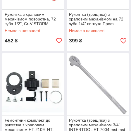
Рукоятка з храповим
Рукоятка (трещітка) з
механізмом поворотна, 72
храповим механізмом на 72
зуба 1/2", Cr-V STORM
зуба 1/4" вигнута Проф.
INTERTOOL ET-8009 mst mst
INTERTOOL HT-2107 mst mst
Немає в наявності
Немає в наявності
452
399
₴
₴
Ремонтний комплект до
Рукоятка (трещітка) з
рукоятка з храповим
храповим механізмом 3/4"
механізмом HT-2109, HT-
INTERTOOL ET-7004 mst mst