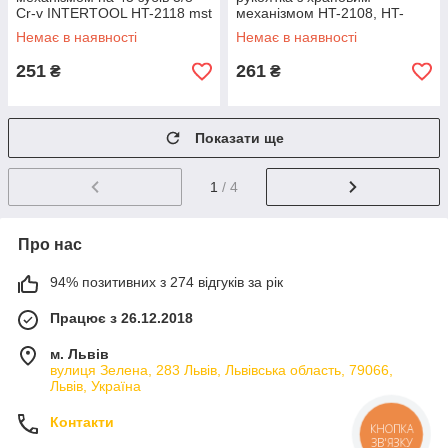
Cr-v INTERTOOL HT-2118 mst
механізмом HT-2108, HT-
mst
2112,ET-8002, 3/8", 72 зуба
Немає в наявності
Немає в наявності
INTERTOOL HT-2122 mst mst
251
261
₴
₴
Показати ще
1
/ 4
Про нас
94% позитивних з 274 відгуків за рік
Працює з 26.12.2018
м. Львів
вулиця Зелена, 283 Львів, Львівська область, 79066,
Львів, Україна
Контакти
КНОПКА
ЗВ'ЯЗКУ