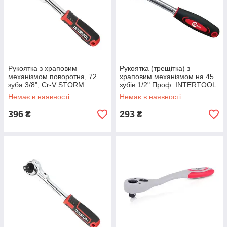
Рукоятка з храповим
Рукоятка (трещітка) з
механізмом поворотна, 72
храповим механізмом на 45
зуба 3/8", Cr-V STORM
зубів 1/2" Проф. INTERTOOL
INTERTOOL ET-8008 mst mst
HT-2119 mst mst
Немає в наявності
Немає в наявності
396
293
₴
₴