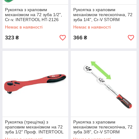
Рукоятка з храповим
Рукоятка з храповим
механізмом на 72 зуба 1/2",
механізмом телескопічна, 72
Cr-v. INTERTOOL HT-2126
зуба 1/4", Cr-V STORM
mst mst
INTERTOOL ET-8004 mst mst
Немає в наявності
Немає в наявності
323
366
₴
₴
Рукоятка (трещітка) з
Рукоятка з храповим
храповим механізмом на 72
механізмом телескопічна, 72
зуба 1/2" Проф. INTERTOOL
зуба 3/8", Cr-V STORM
HT-2113 mst mst
INTERTOOL ET-8005 mst mst