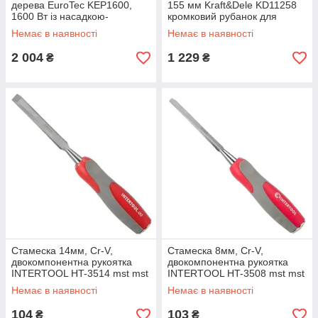
дерева EuroTec KEP1600,
155 мм Kraft&Dele KD11258
1600 Вт із насадкою-
кромковий рубанок для
знімачем
створення фігурної фаски
Немає в наявності
Немає в наявності
2 004
1 229
₴
₴
Стамеска 14мм, Cr-V,
Стамеска 8мм, Cr-V,
двокомпонентна рукоятка
двокомпонентна рукоятка
INTERTOOL HT-3514 mst mst
INTERTOOL HT-3508 mst mst
Немає в наявності
Немає в наявності
104
103
₴
₴