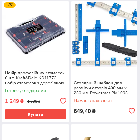
–7%
Набір професійних стамесок
6 шт. Kraft&Dele KD11772
набір стамесок з дерев'яною
Столярний шаблон для
ручкою
розмітки отворів 400 мм х
Готово до відправки
250 мм Powermat PM1095
розміточний шаблон
1 249
Немає в наявності
₴
1 338 ₴
649,40
₴
Купити