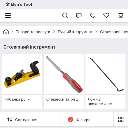
🛠 Men’s Tool
Товари та послуги
Ручний інструмент
Столярний інс
Столярний інструмент
Рубанки ручні
Стамески та різці
Ломи з
цвяхосмиком
Сортування
0
Фільтри