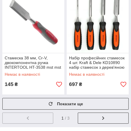
Стамеска 38 мм, Cr-V,
Набір професійних стамесок
двокомпонентна ручка
4 шт. Kraft & Dele KD10890
INTERTOOL HT-3538 mst mst
набір стамесок з дерев'яною
ручкою
Немає в наявності
Немає в наявності
145
697
₴
₴
Показати ще
1
/ 3