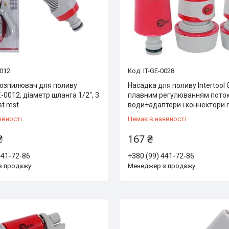
0012
IT-GE-0028
розпилювач для поливу
Насадка для поливу Intertool 
GE-0012, діаметр шланга 1/2", 3
плавним регулюванням пото
t mst
води+адаптери і коннектори 
явності
Немає в наявності
₴
167 ₴
441-72-86
+380 (99) 441-72-86
з продажу
Менеджер з продажу