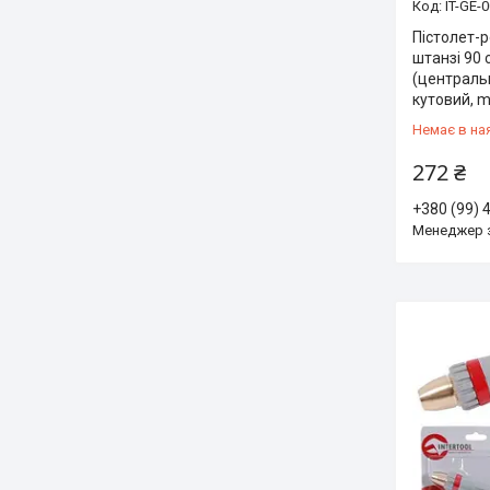
IT-GE-
Пістолет-
штанзі 90
(центральн
кутовий, m
Немає в на
272 ₴
+380 (99) 
Менеджер 