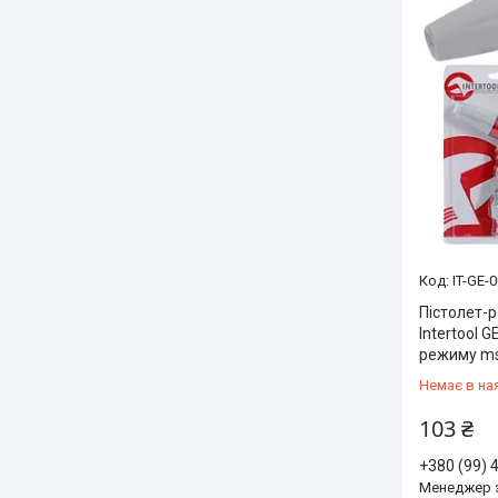
IT-GE-
Пістолет-
Intertool 
режиму ms
Немає в на
103 ₴
+380 (99) 
Менеджер 