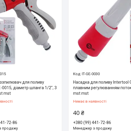
0015
IT-GE-0030
розпилювач для поливу
Насадка для поливу Intertool 
GE-0015, діаметр шланга 1/2", 3
плавним регулюванням поток
t mst
mst mst
явності
Немає в наявності
40 ₴
441-72-86
+380 (99) 441-72-86
з продажу
Менеджер з продажу