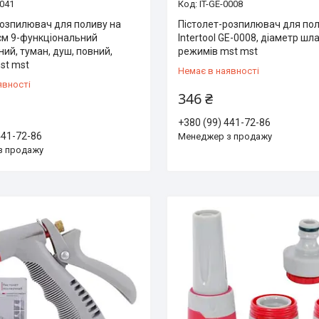
0041
IT-GE-0008
розпилювач для поливу на
Пістолет-розпилювач для по
 см 9-функціональний
Intertool GE-0008, діаметр шла
ий, туман, душ, повний,
режимів mst mst
st mst
Немає в наявності
явності
346 ₴
+380 (99) 441-72-86
441-72-86
Менеджер з продажу
з продажу