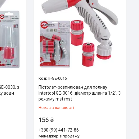
IT-GE-0016
GE-0030, з
Пістолет-розпилювач для поливу
у води
Intertool GE-0016, діаметр шланга 1/2", 3
режиму mst mst
Немає в наявності
156 ₴
+380 (99) 441-72-86
Менеджер з продажу