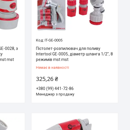
IT-GE-0005
GE-0028, з
Пістолет-розпилювач для поливу
ку
Intertool GE-0005, діаметр шланга 1/2", 8
mst mst
режимів mst mst
Немає в наявності
325,26 ₴
+380 (99) 441-72-86
Менеджер з продажу