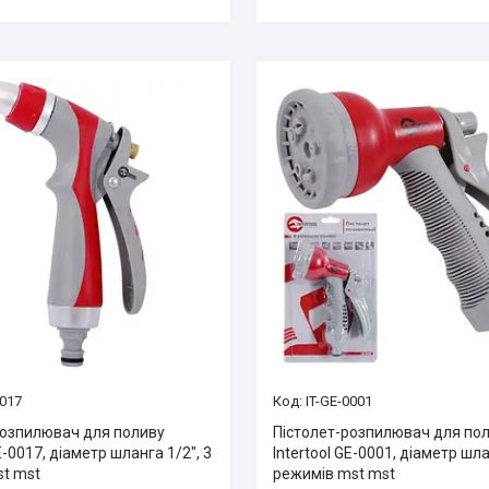
0017
IT-GE-0001
розпилювач для поливу
Пістолет-розпилювач для по
GE-0017, діаметр шланга 1/2", 3
Intertool GE-0001, діаметр шла
t mst
режимів mst mst