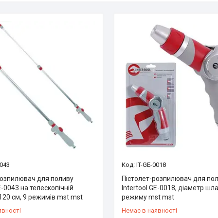
0043
IT-GE-0018
розпилювач для поливу
Пістолет-розпилювач для по
GE-0043 на телескопічній
Intertool GE-0018, діаметр шла
120 см, 9 режимів mst mst
режиму mst mst
явності
Немає в наявності