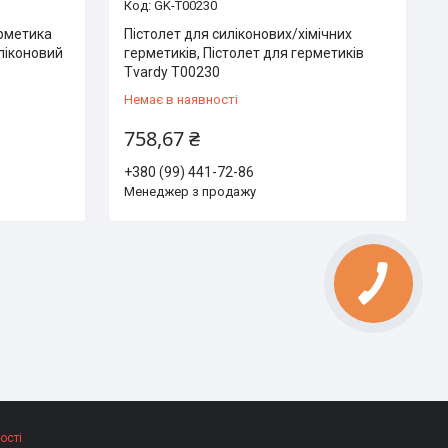
GK-T00230
ерметика
Пістолет для силіконових/хімічних
ліконовий
герметиків, Пістолет для герметиків
Tvardy T00230
Немає в наявності
758,67 ₴
+380 (99) 441-72-86
Менеджер з продажу
ості