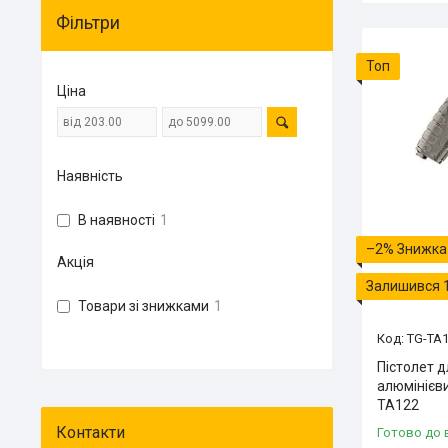
Фільтри
Топ
Ціна
Наявність
В наявності
1
–2%
Акція
Залишився 
Товари зі знижками
1
TG-TA
Пістолет д
алюмінієви
TA122
Готово до 