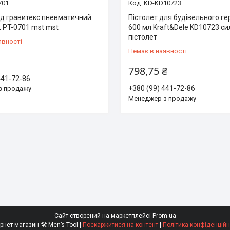
701
KD-KD10723
під гравитекс пневматичний
Пістолет для будівельного г
 PT-0701 mst mst
600 мл Kraft&Dele KD10723 си
пістолет
явності
Немає в наявності
798,75 ₴
441-72-86
+380 (99) 441-72-86
з продажу
Менеджер з продажу
Сайт створений на маркетплейсі
Prom.ua
Інтернет магазин 🛠 Men’s Tool |
Поскаржитися на контент
|
Політика конфіденційн