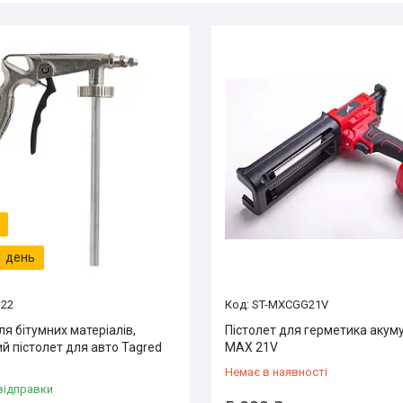
1 день
122
ST-MXCGG21V
ля бітумних матеріалів,
Пістолет для герметика акум
й пістолет для авто Tagred
MAX 21V
Немає в наявності
відправки