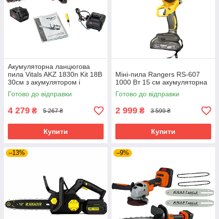
Акумуляторна ланцюгова
пила Vitals AKZ 1830n Kit 18В
Міні-пила Rangers RS-607
30см з акумулятором і
1000 Вт 15 см акумуляторна
зарядним бездротова пила
Готово до відправки
Готово до відправки
4 279
2 999
₴
₴
5 267 ₴
3 599 ₴
Купити
Купити
–13%
–9%