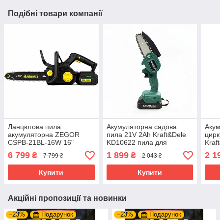
Подібні товари компанії
Ланцюгова пила
Акумуляторна садова
Акум
акумуляторна ZEGOR
пила 21V 2Ah Kraft&Dele
цирк
CSPB-21BL-16W 16"
KD10622 пила для
Kraf
акумуляторна пила
чищення саду
дере
6 799
1 899
2 1
₴
₴
7 799 ₴
2 043 ₴
ланцюгова пила
акумуляторна
Купити
Купити
Акційні пропозиції та новинки
–23%
Подарунок
–23%
Подарунок