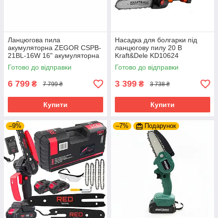
Ланцюгова пила
Насадка для болгарки під
акумуляторна ZEGOR CSPB-
ланцюгову пилу 20 В
21BL-16W 16" акумуляторна
Kraft&Dele KD10624
пила ланцюгова пила
перехідник для болгарки під
Готово до відправки
Готово до відправки
акумуляторна
пилу
6 799
3 399
₴
₴
7 799 ₴
3 738 ₴
Купити
Купити
–9%
–7%
Подарунок