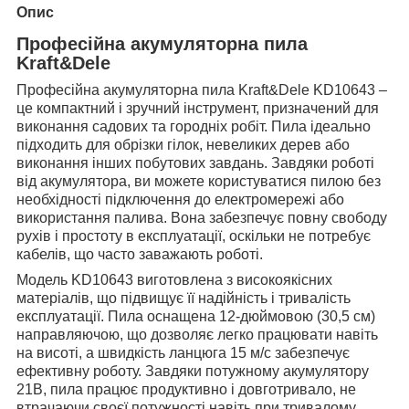
Опис
Професійна акумуляторна пила
Kraft&Dele
Професійна акумуляторна пила Kraft&Dele KD10643 –
це компактний і зручний інструмент, призначений для
виконання садових та городніх робіт. Пила ідеально
підходить для обрізки гілок, невеликих дерев або
виконання інших побутових завдань. Завдяки роботі
від акумулятора, ви можете користуватися пилою без
необхідності підключення до електромережі або
використання палива. Вона забезпечує повну свободу
рухів і простоту в експлуатації, оскільки не потребує
кабелів, що часто заважають роботі.
Модель KD10643 виготовлена з високоякісних
матеріалів, що підвищує її надійність і тривалість
експлуатації. Пила оснащена 12-дюймовою (30,5 см)
направляючою, що дозволяє легко працювати навіть
на висоті, а швидкість ланцюга 15 м/с забезпечує
ефективну роботу. Завдяки потужному акумулятору
21В, пила працює продуктивно і довготривало, не
втрачаючи своєї потужності навіть при тривалому