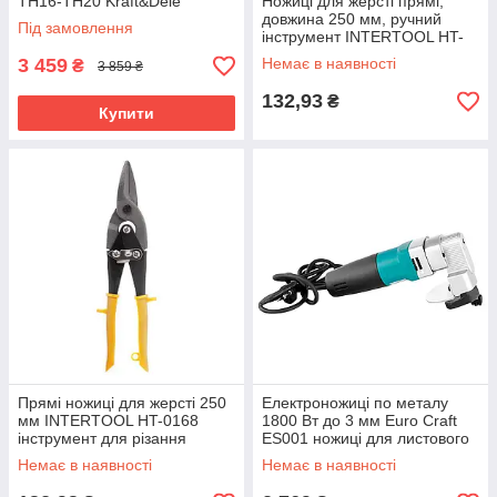
TH16-TH20 Kraft&Dele
Ножиці для жерсті прямі,
KD10636 кіліщі для обтиску
довжина 250 мм, ручний
Під замовлення
інструмент INTERTOOL HT-
0168
3 459
Немає в наявності
₴
3 859 ₴
132,93
₴
Купити
Прямі ножиці для жерсті 250
Електроножиці по металу
мм INTERTOOL HT-0168
1800 Вт до 3 мм Euro Craft
інструмент для різання
ES001 ножиці для листового
металу
металу
Немає в наявності
Немає в наявності