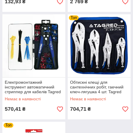
132,93
2 769
₴
₴
Топ
Електромонтажний
Обтискні клещі для
інструмент автоматичний
сантехнічних робіт, гаечний
стриппер для кабелів Tagred
ключ-лягушка 4 шт. Tagred
TA1118
TA1306
Немає в наявності
Немає в наявності
570,41
704,71
₴
₴
Топ