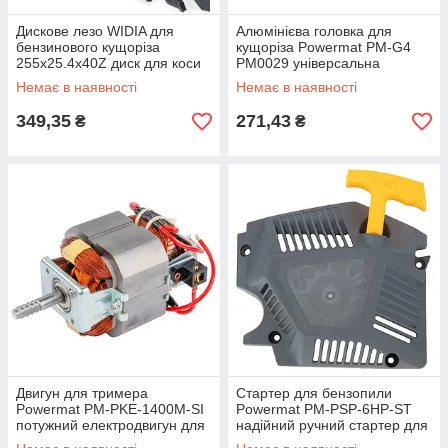
Дискове лезо WIDIA для
Алюмінієва головка для
бензинового кущоріза
кущоріза Powermat PM-G4
255x25.4x40Z диск для коси
PM0029 універсальна
головка тримерна для
Немає в наявності
Немає в наявності
бензокоси
349,35
271,43
₴
₴
Двигун для тримера
Стартер для бензопили
Powermat PM-PKE-1400M-SI
Powermat PM-PSP-6HP-ST
потужний електродвигун для
надійний ручний стартер для
коси
бензинової пилки