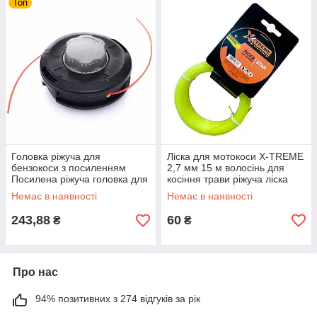
Топ
Головка ріжуча для
Ліска для мотокоси X-TREME
бензокоси з посиленням
2,7 мм 15 м волосінь для
Посилена ріжуча головка для
косіння трави ріжуча ліска
бензокоси Easy Load Tagred
для мотокоси
Немає в наявності
Немає в наявності
TA455
243,88
60
₴
₴
Про нас
94% позитивних з 274 відгуків за рік