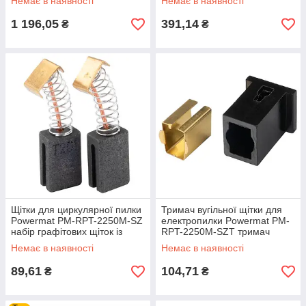
Немає в наявності
Немає в наявності
1 196,05
391,14
₴
₴
Щітки для циркулярної пилки
Тримач вугільної щітки для
Powermat PM-RPT-2250M-SZ
електропилки Powermat PM-
набір графітових щіток із
RPT-2250M-SZT тримач
пружиною
щітки для пилки комплект 2
Немає в наявності
Немає в наявності
штуки
89,61
104,71
₴
₴