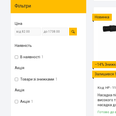
Фільтри
Новинка
Ціна
Наявність
В наявності
1
–14%
Акція
Залишився 
Товари зі знижками
1
HP - 1
Акція
Насадка пі
високого т
Акція
1
насадка д
Готово до 