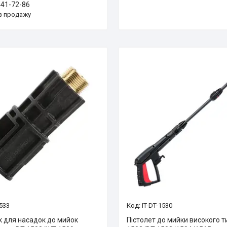
441-72-86
з продажу
1533
IT-DT-1530
к для насадок до мийок
Пістолет до мийки високого т