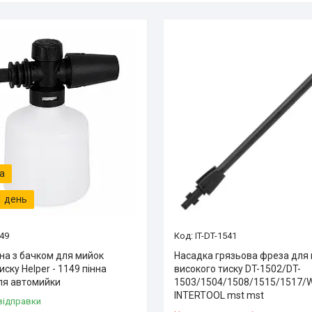
1 день
149
IT-DT-1541
на з бачком для мийок
Насадка грязьова фреза для
иску Helper - 1149 пінна
високого тиску DT-1502/DT-
ля автомийки
1503/1504/1508/1515/1517/
INTERTOOL mst mst
відправки