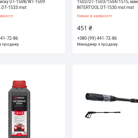
тиску DT-1508/WT-1509
1502/DT-1503/1504/1515, мак
 DT-1533 mst
INTERTOOL DT-1530 mst mst
явності
Немає в наявності
451 ₴
441-72-86
+380 (99) 441-72-86
з продажу
Менеджер з продажу