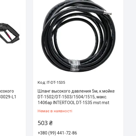
IT-DT-1535
исокого
Шланг высокого давления 5м, к мойке
C0029-L1
DT-1502/DT-1503/1504/1515, макс.
140бар INTERTOOL DT-1535 mst mst
Немає в наявності
503 ₴
+380 (99) 441-72-86