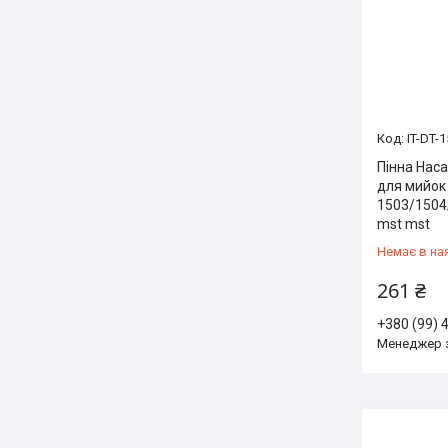
IT-DT-
Пінна Нас
для мийок 
1503/1504
mst mst
Немає в на
261 ₴
+380 (99) 
Менеджер 