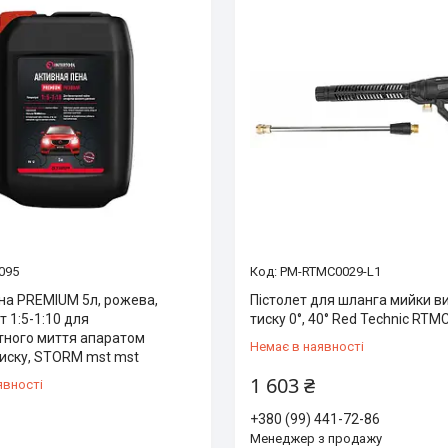
9095
PM-RTMC0029-L1
вна PREMIUM 5л, рожева,
Пістолет для шланга мийки в
 1:5-1:10 для
тиску 0°, 40° Red Technic RTM
тного миття апаратом
Немає в наявності
тиску, STORM mst mst
1 603 ₴
явності
+380 (99) 441-72-86
Менеджер з продажу