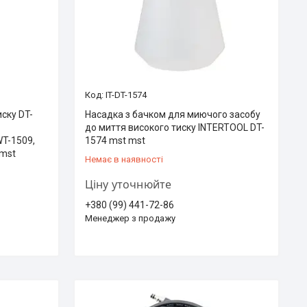
IT-DT-1574
иску DT-
Насадка з бачком для миючого засобу
до миття високого тиску INTERTOOL DT-
T-1509,
1574 mst mst
 mst
Немає в наявності
Ціну уточнюйте
+380 (99) 441-72-86
Менеджер з продажу