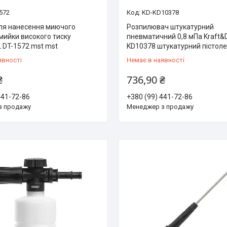
1572
KD-KD10378
ля нанесення миючого
Розпилювач штукатурний
мийки високого тиску
пневматичний 0,8 мПа Kraft&
 DT-1572 mst mst
KD10378 штукатурний пістол
явності
Немає в наявності
₴
736,90 ₴
441-72-86
+380 (99) 441-72-86
з продажу
Менеджер з продажу