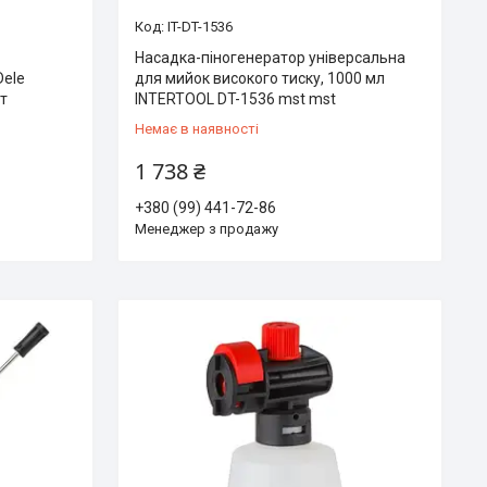
IT-DT-1536
Насадка-піногенератор універсальна
Dele
для мийок високого тиску, 1000 мл
ет
INTERTOOL DT-1536 mst mst
Немає в наявності
1 738 ₴
+380 (99) 441-72-86
Менеджер з продажу