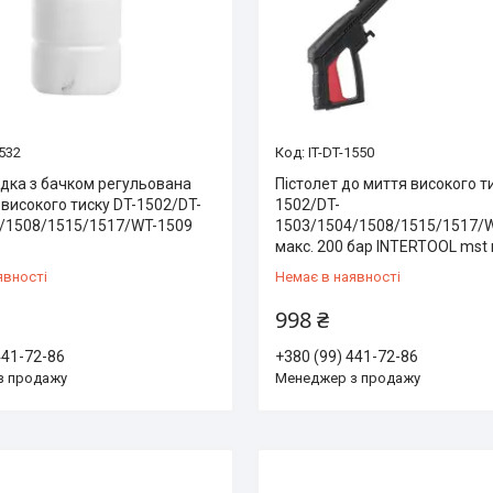
1532
IT-DT-1550
адка з бачком регульована
Пістолет до миття високого т
високого тиску DT-1502/DT-
1502/DT-
/1508/1515/1517/WT-1509
1503/1504/1508/1515/1517/W
макс. 200 бар INTERTOOL mst
явності
Немає в наявності
998 ₴
441-72-86
+380 (99) 441-72-86
з продажу
Менеджер з продажу