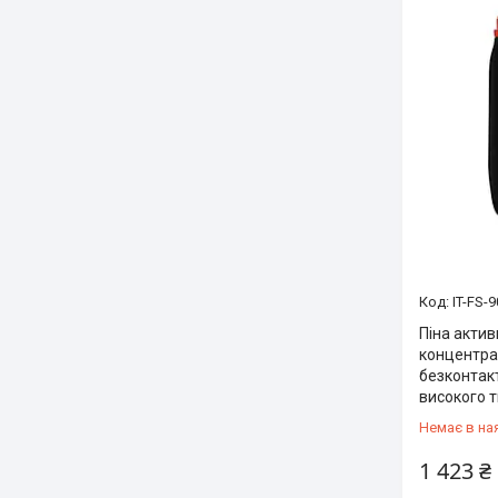
IT-FS-
Піна акти
концентрат
безконтак
високого 
Немає в на
1 423 ₴