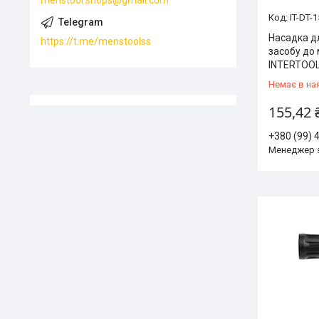
IT-DT-
Насадка д
https://t.me/menstoolss
засобу до 
INTERTOOL
Немає в на
155,42 
+380 (99) 
Менеджер 