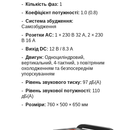
Кількість фаз:
1
Коефіцієнт потужності:
1.0 (0.8)
Система збудження:
Самозбудження
Розетки AC:
1 × 230 В 32 А, 2 × 230
В 16 А
Вихід DC:
12 В / 8.3 А
Двигун:
Одноциліндровий,
вертикальний, 4-тактний, з повітряним
охолодженням та безпосереднім
упорскуванням
Рівень звукового тиску:
97 дБ(А)
Рівень звукової потужності:
110
дБ(А)
Розміри:
760 × 500 × 650 мм