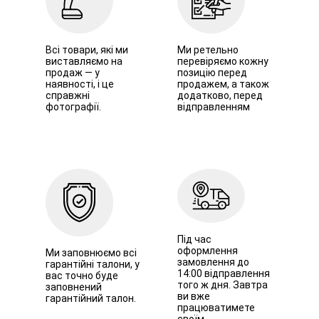
Всі товари, які ми
Ми ретельно
виставляємо на
перевіряємо кожну
продаж — у
позицію перед
наявності, і це
продажем, а також
справжні
додатково, перед
фотографії.
відправленням
Під час
оформлення
Ми заповнюємо всі
замовлення до
гарантійні талони, у
14:00 відправлення
вас точно буде
того ж дня. Завтра
заповнений
ви вже
гарантійний талон.
працюватимете
своїм