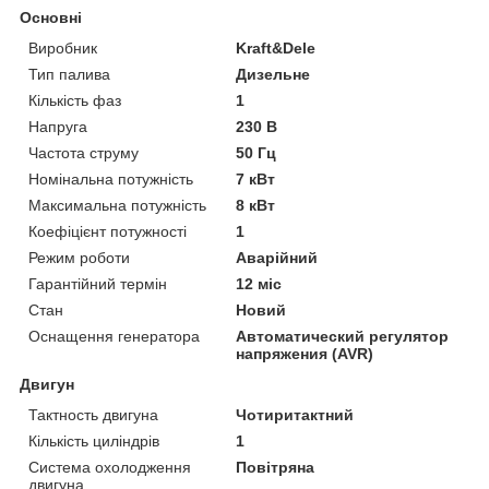
Основні
Виробник
Kraft&Dele
Тип палива
Дизельне
Кількість фаз
1
Напруга
230 В
Частота струму
50 Гц
Номінальна потужність
7 кВт
Максимальна потужність
8 кВт
Коефіцієнт потужності
1
Режим роботи
Аварійний
Гарантійний термін
12 міс
Стан
Новий
Оснащення генератора
Автоматический регулятор
напряжения (AVR)
Двигун
Тактность двигуна
Чотиритактний
Кількість циліндрів
1
Система охолодження
Повітряна
двигуна