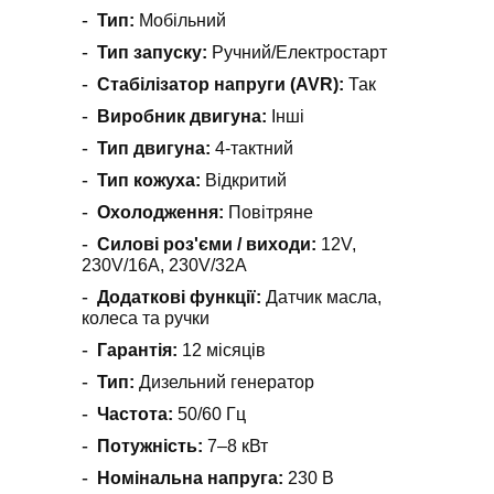
Тип:
Мобільний
Тип запуску:
Ручний/Електростарт
Стабілізатор напруги (AVR):
Так
Виробник двигуна:
Інші
Тип двигуна:
4-тактний
Тип кожуха:
Відкритий
Охолодження:
Повітряне
Силові роз'єми / виходи:
12V,
230V/16A, 230V/32A
Додаткові функції:
Датчик масла,
колеса та ручки
Гарантія:
12 місяців
Тип:
Дизельний генератор
Частота:
50/60 Гц
Потужність:
7–8 кВт
Номінальна напруга:
230 В