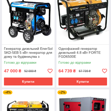
Генератор дизельний EnerSol
Однофазний генератор
SKD-5EB 5 кВт генератор для
дизельний 4.8 кВт FORTE
дому та будівництва з
FGD6500E
електростартером
Готово до відправки
Готово до відправки
47 000
64 739
₴
₴
52 000 ₴
67 739 ₴
Купити
Купити
–4%
–2%