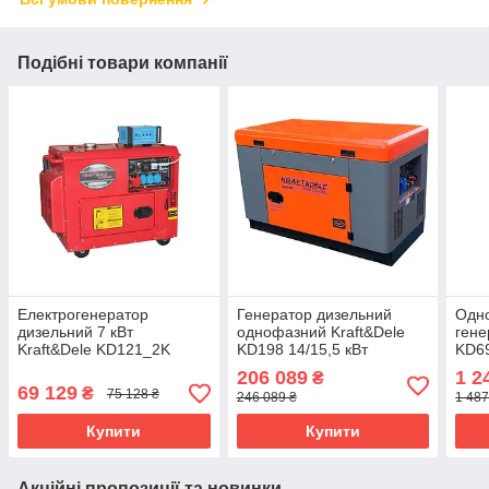
Подібні товари компанії
Електрогенератор
Генератор дизельний
Одн
дизельний 7 кВт
однофазний Kraft&Dele
гене
Kraft&Dele KD121_2K
KD198 14/15,5 кВт
KD69
дизельний генератор для
електростанція для дому
елек
206 089
1 2
₴
будинку
та офісу
69 129
₴
75 128 ₴
246 089 ₴
1 487
Купити
Купити
Акційні пропозиції та новинки