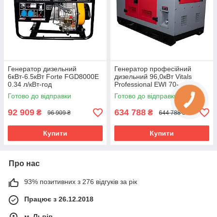
Генератор дизельний
Генератор професійний
6кВт-6.5кВт Forte FGD8000E
дизельний 96,0кВт Vitals
0.34 л/кВт-год
Professional EWI 70-
3RS.170B
Готово до відправки
Готово до відправки
92 909
634 788
₴
₴
96 909 ₴
644 788 ₴
Купити
Купити
Про нас
93% позитивних з 276 відгуків за рік
Працює з 26.12.2018
м. Львів