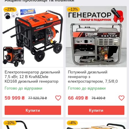
–23%
–13%
Електрогенератор дизельний
Потужний дизельний
7,5 кВт, 12 В Kraft&Dele
генератор з
KD168 дизельний генератор
електростартером, 7,5/8,0
для будинку
кВа, KEMAGE KM-10000
Готово до відправки
Готово до відправки
59 999
66 499
₴
₴
77 920,78 ₴
76 499 ₴
Купити
Купити
–10%
–4%