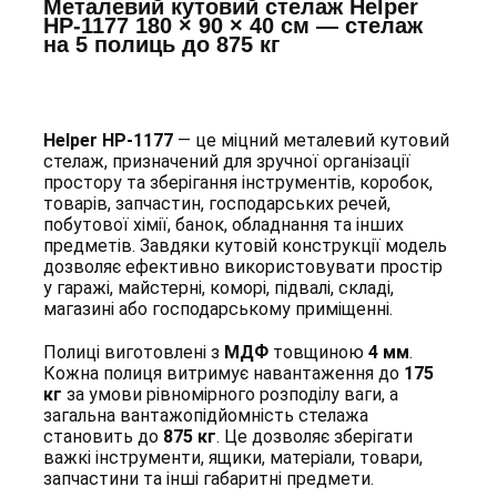
Металевий кутовий стелаж Helper
HP-1177 180 × 90 × 40 см — стелаж
на 5 полиць до 875 кг
Helper HP-1177
— це міцний металевий кутовий
стелаж, призначений для зручної організації
простору та зберігання інструментів, коробок,
товарів, запчастин, господарських речей,
побутової хімії, банок, обладнання та інших
предметів. Завдяки кутовій конструкції модель
дозволяє ефективно використовувати простір
у гаражі, майстерні, коморі, підвалі, складі,
магазині або господарському приміщенні.
Полиці виготовлені з
МДФ
товщиною
4 мм
.
Кожна полиця витримує навантаження до
175
кг
за умови рівномірного розподілу ваги, а
загальна вантажопідйомність стелажа
становить до
875 кг
. Це дозволяє зберігати
важкі інструменти, ящики, матеріали, товари,
запчастини та інші габаритні предмети.