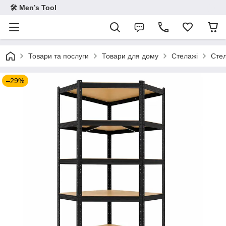
🛠 Men’s Tool
Товари та послуги
Товари для дому
Стелажі
Стел
–29%