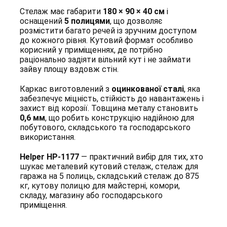
Стелаж має габарити
180 × 90 × 40 см
і
оснащений
5 полицями
, що дозволяє
розмістити багато речей із зручним доступом
до кожного рівня. Кутовий формат особливо
корисний у приміщеннях, де потрібно
раціонально задіяти вільний кут і не займати
зайву площу вздовж стін.
Каркас виготовлений з
оцинкованої сталі
, яка
забезпечує міцність, стійкість до навантажень і
захист від корозії. Товщина металу становить
0,6 мм
, що робить конструкцію надійною для
побутового, складського та господарського
використання.
Helper HP-1177
— практичний вибір для тих, хто
шукає металевий кутовий стелаж, стелаж для
гаража на 5 полиць, складський стелаж до 875
кг, кутову полицю для майстерні, комори,
складу, магазину або господарського
приміщення.