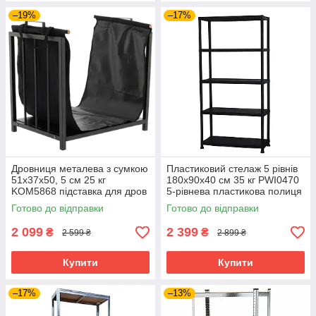
–19%
–17%
Дровниця металева з сумкою
Пластиковий стелаж 5 рівнів
51х37х50, 5 см 25 кг
180х90х40 см 35 кг PWI0470
KOM5868 підставка для дров
5-рівнева пластикова полиця
до будинку дровник для
у гараж стелаж для
Готово до відправки
Готово до відправки
перенесення дров стійка для
майстерні
дров
2 099
2 399
₴
₴
2 599 ₴
2 899 ₴
Купити
Купити
–17%
–13%