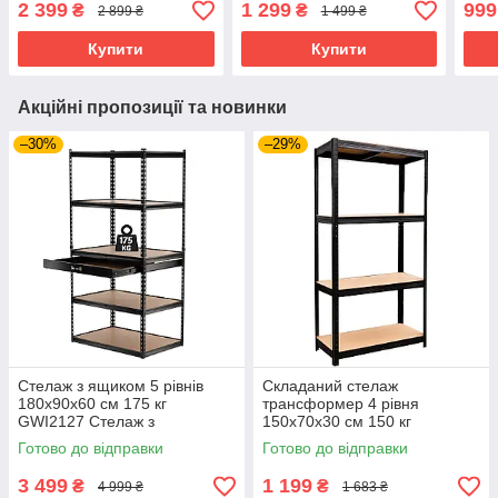
2 399
1 299
999
₴
₴
2 899 ₴
1 499 ₴
гараж стелаж для
майстерні складський
рівн
майстерні
стелаж
майс
Купити
Купити
Акційні пропозиції та новинки
–30%
–29%
Стелаж з ящиком 5 рівнів
Складаний стелаж
180x90x60 см 175 кг
трансформер 4 рівня
GWI2127 Стелаж з
150x70x30 см 150 кг
регульованими полицями
GWI0582 4-рівнева полиця у
Готово до відправки
Готово до відправки
етажерка для майстерні
майстерню стелаж у гараж
полиця для гаража
полиця-трансформер
3 499
1 199
₴
₴
4 999 ₴
1 683 ₴