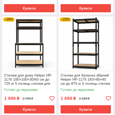
Купити
Купити
–29%
–23%
Стелаж для дому Helper HP-
Стелаж для балкона збірний
1176 180×100×30/60 см до
Helper HP-1175 183×90×40
725 кг 5 полиць стелаж для
см до 875 кг 5 полиць стелаж
балкона металевий стелаж
металевий в підвал
Готово до відправки
Готово до відправки
1 999
1 699
₴
₴
2 799 ₴
2 199 ₴
Купити
Купити