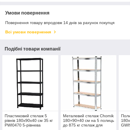
Умови повернення
Повернення товару впродовж 14 днів за рахунок покупця
Всі умови повернення
Подібні товари компанії
Пластиковий стелаж 5
Металевий стелаж Chomik
Поли
рівнів 180х90х40 см 35 кг
180×90×40 см на 5 полиць
180x
PWI0470 5-рівнева
до 875 кг стелаж для
GWI
пластикова полиця у
зберігання стелаж для
куто