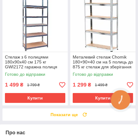
Стелаж з 6 полицями
Металевий стелаж Chomik
180x90x40 см 175 кг
180×90×40 см на 5 полиць до
GWI2172 гаражна полиця
875 кг стелаж для зберігання
для інструментів сервісний
стелаж для майстерні
Готово до відправки
Готово до відправки
стелаж для гаража полиця 6
складський стелаж
рівнів
1 499
1 299
₴
₴
1 799 ₴
1 499 ₴
Купити
Купити
Показати ще
Про нас