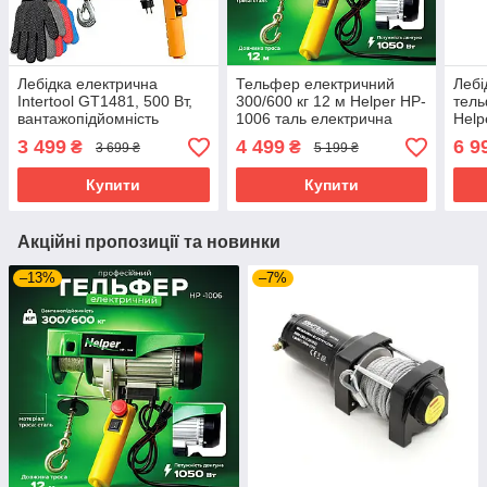
Лебідка електрична
Тельфер електричний
Лебі
Intertool GT1481, 500 Вт,
300/600 кг 12 м Helper HP-
тель
вантажопідйомність
1006 таль електрична
Help
125/250 кг, трос 3.0
канатна електротельфер
елек
3 499
4 499
6 9
₴
₴
3 699 ₴
5 199 ₴
мм*12м mst mst
Купити
Купити
Акційні пропозиції та новинки
–13%
–7%