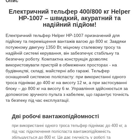
Опис
Електричний тельфер 400/800 кг Helper
HP-1007 – швидкий, акуратний та
надійний підйом!
Електричний тельфер Helper HP-1007 призначений для
підйому та переміщення вантажів вагою до 800 кг. Завдяки
потужному двигуну 1350 Вт, міцному сталевому тросу та
надійній системі керування, він забезпечує стабільну та
безпечну роботу. Компактна конструкція дозволяє
використовувати пристрій в обмежених просторах - на
будівництві, складі, майстерні або гаражі. Тельфер
оснащений системою поліспасту: при використанні одного
троса піднімає до 400 кг на висоту 12 м, а при застосуванні
блоку – до 800 кг на висоту 6 м. Управління здійснюється за
допомогою зручного пульта з кабелем, що гарантує точність
та безпеку під час експлуатації.
Дві робочі вантажопідйомності
при використанні одного троса тельфер піднімає до 400 кг, а
під час підключення поліспаста вантажопідйомність
збільшується до 800 кг. Це дає гнучкість у роботі та