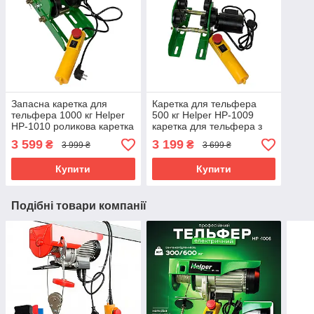
Запасна каретка для
Каретка для тельфера
тельфера 1000 кг Helper
500 кг Helper HP-1009
HP-1010 роликова каретка
каретка для тельфера з
з навантаженням до 1000
кріпленням
3 599
3 199
₴
₴
3 999 ₴
3 699 ₴
кг
Купити
Купити
Подібні товари компанії