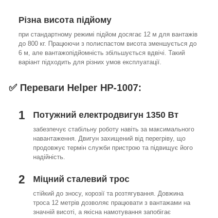
Різна висота підйому
при стандартному режимі підйом досягає 12 м для вантажів
до 800 кг. Працюючи з полиспастом висота зменшується до
6 м, але вантажопідйомність збільшується вдвічі. Такий
варіант підходить для різних умов експлуатації.
✅ Переваги Helper HP-1007:
1
Потужний електродвигун 1350 Вт
забезпечує стабільну роботу навіть за максимального
навантаження. Двигун захищений від перегріву, що
продовжує термін служби пристрою та підвищує його
надійність.
2
Міцний сталевий трос
стійкий до зносу, корозії та розтягування. Довжина
троса 12 метрів дозволяє працювати з вантажами на
значній висоті, а якісна намотування запобігає