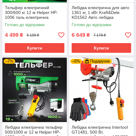
Тельфер електричний
Лебідка електрична для авто
300/600 кг 12 м Helper HP-
1361 кг, 1 кВт Kraft&Dele
1006 таль електрична
KD1562 Авто лебідка
канатна електротельфер
Готово до відправки
Готово до відправки
4 499
6 649
₴
₴
5 199 ₴
7 178 ₴
Купити
Купити
–7%
–5%
Подарунок
Лебідка електрична тельфер
Лебідка електрична Intertool
500/1000 кг 12 м Helper HP-
GT1481, 500 Вт,