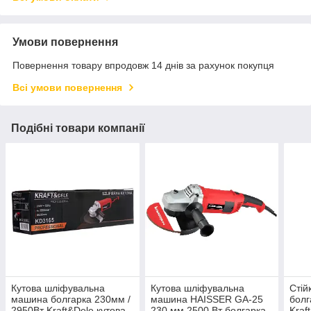
Умови повернення
Повернення товару впродовж 14 днів за рахунок покупця
Всі умови повернення
Подібні товари компанії
Кутова шліфувальна
Кутова шліфувальна
Стій
машина болгарка 230мм /
машина HAISSER GA-25
болг
2950Вт Kraft&Dele кутова
230 мм 2500 Вт болгарка
Kraf