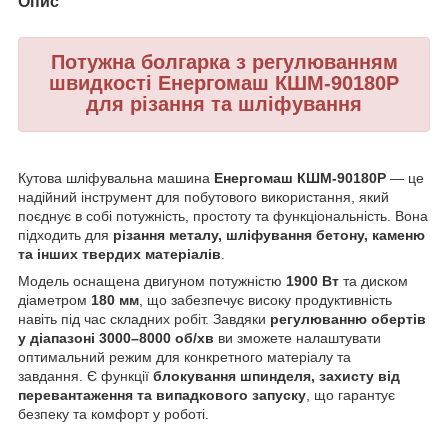
Опис
Потужна болгарка з регулюванням
швидкості Енергомаш КШМ-90180Р
для різання та шліфування
Кутова шліфувальна машина
Енергомаш КШМ-90180Р
— це
надійний інструмент для побутового використання, який
поєднує в собі потужність, простоту та функціональність. Вона
підходить для
різання металу, шліфування бетону, каменю
та інших твердих матеріалів
.
Модель оснащена двигуном потужністю
1900 Вт
та диском
діаметром
180 мм
, що забезпечує високу продуктивність
навіть під час складних робіт. Завдяки
регулюванню обертів
у діапазоні 3000–8000 об/хв
ви зможете налаштувати
оптимальний режим для конкретного матеріалу та
завдання. Є функції
блокування шпинделя, захисту від
перевантаження та випадкового запуску
, що гарантує
безпеку та комфорт у роботі.