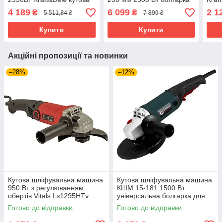
шліфмашина
для шліфування
під 
4 189
6 099
2 1
₴
₴
5 511,84 ₴
7 899 ₴
електрична болгарка для
будинку
Купити
Купити
Акційні пропозиції та новинки
–28%
–12%
Кутова шліфувальна машина
Кутова шліфувальна машина
950 Вт з регулюванням
КШМ 15-181 1500 Вт
обертів Vitals Ls1295HTv
універсальна болгарка для
УШМ болгарка 125 мм
дому і професійних робіт
Готово до відправки
Готово до відправки