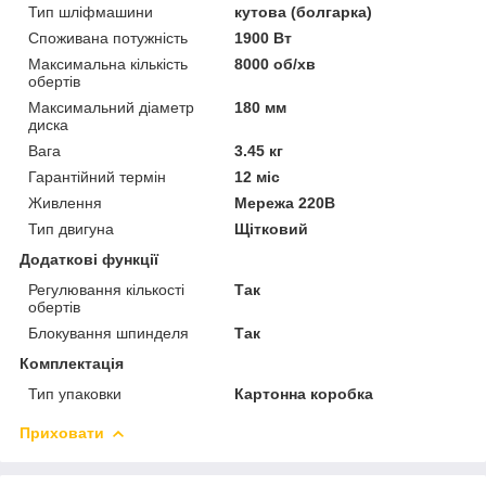
Тип шліфмашини
кутова (болгарка)
Споживана потужність
1900 Вт
Максимальна кількість
8000 об/хв
обертів
Максимальний діаметр
180 мм
диска
Вага
3.45 кг
Гарантійний термін
12 міс
Живлення
Мережа 220В
Тип двигуна
Щітковий
Додаткові функції
Регулювання кількості
Так
обертів
Блокування шпинделя
Так
Комплектація
Тип упаковки
Картонна коробка
Приховати