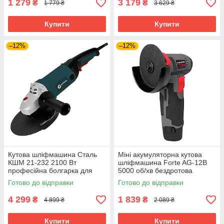
1 279
3 179
₴
₴
1 779 ₴
3 629 ₴
Купити
Купити
–12%
–12%
Кутова шліфмашина Сталь
Міні акумуляторна кутова
КШМ 21-232 2100 Вт
шліфмашина Forte AG-12B
професійна болгарка для
5000 об/хв бездротова
металу каменю бетону
болгарка акумуляторна
Готово до відправки
Готово до відправки
4 299
1 839
₴
₴
4 899 ₴
2 089 ₴
Купити
Купити