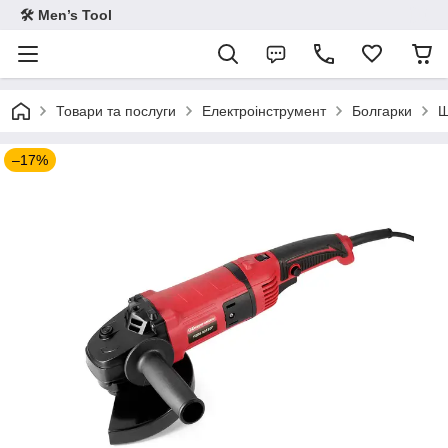
🛠 Men’s Tool
Товари та послуги
Електроінструмент
Болгарки
Ш
–17%