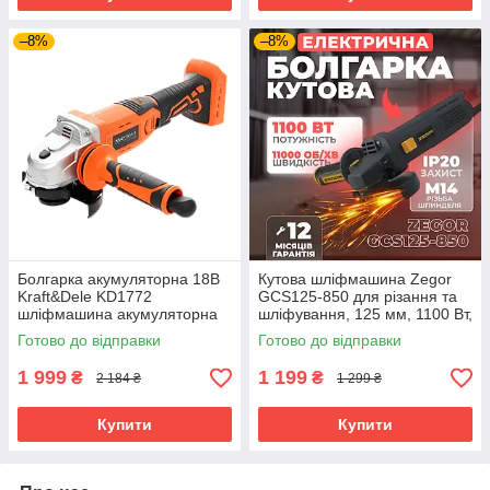
–8%
–8%
Болгарка акумуляторна 18В
Кутова шліфмашина Zegor
Kraft&Dele KD1772
GCS125-850 для різання та
шліфмашина акумуляторна
шліфування, 125 мм, 1100 Вт,
кшм
щіткова
Готово до відправки
Готово до відправки
1 999
1 199
₴
₴
2 184 ₴
1 299 ₴
Купити
Купити