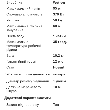
Виробник
Wetron
Максимальний напір
95 м
Споживана потужність
370 Вт
Частота
50 Гц
Максимальна глибина
60 м
занурення
Якість води
Чистий
Максимальна
35 град.
температура робочої
рідини
Вага
10.2 кг
Гарантійний термін
12 міс
Стан
Новий
Габаритні і приєднувальні розміри
Діаметр роз'єму з'єднання
1 дюйм
Довжина мережевого
10 м
шнура
Додаткові характеристики
Захист від перегріву
Так