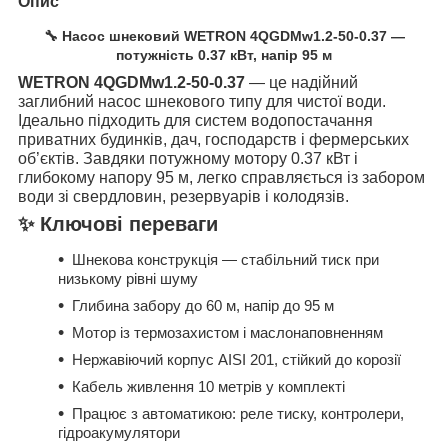
Опис
🔧 Насос шнековий WETRON 4QGDMw1.2-50-0.37 —
потужність 0.37 кВт, напір 95 м
WETRON 4QGDMw1.2-50-0.37
— це надійний
заглибний насос шнекового типу для чистої води.
Ідеально підходить для систем водопостачання
приватних будинків, дач, господарств і фермерських
об’єктів. Завдяки потужному мотору 0.37 кВт і
глибокому напору 95 м, легко справляється із забором
води зі свердловин, резервуарів і колодязів.
✨ Ключові переваги
Шнекова конструкція — стабільний тиск при
низькому рівні шуму
Глибина забору до 60 м, напір до 95 м
Мотор із термозахистом і маслонаповненням
Нержавіючий корпус AISI 201, стійкий до корозії
Кабель живлення 10 метрів у комплекті
Працює з автоматикою: реле тиску, контролери,
гідроакумулятори