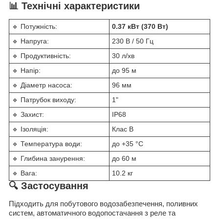
📊 Технічні характеристики
🔹 Потужність:
0.37 кВт (370 Вт)
🔹 Напруга:
230 В / 50 Гц
🔹 Продуктивність:
30 л/хв
🔹 Напір:
до 95 м
🔹 Діаметр насоса:
96 мм
🔹 Патрубок виходу:
1"
🔹 Захист:
IP68
🔹 Ізоляція:
Клас B
🔹 Температура води:
до +35 °C
🔹 Глибина занурення:
до 60 м
🔹 Вага:
10.2 кг
🔍 Застосування
Підходить для побутового водозабезпечення, поливних
систем, автоматичного водопостачання з реле та