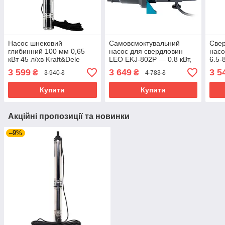
Насос шнековий
Самовсмоктувальний
Свер
глибинний 100 мм 0,65
насос для свердловин
насо
кВт 45 л/хв Kraft&Dele
LEO EKJ-802P — 0.8 кВт,
6.5-
KD1703 глибинний
пластик, Hmax 38 м, Qmax
глиб
3 599
3 649
3 5
₴
₴
3 940 ₴
4 783 ₴
потужний насос
58 л/хв
насо
Купити
Купити
Акційні пропозиції та новинки
–9%