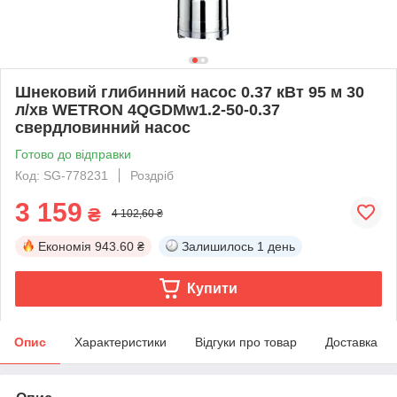
Шнековий глибинний насос 0.37 кВт 95 м 30
л/хв WETRON 4QGDMw1.2-50-0.37
свердловинний насос
Готово до відправки
Код: SG-778231
Роздріб
3 159
₴
4 102,60 ₴
Економія
943.60 ₴
Залишилось
1 день
Купити
Опис
Характеристики
Відгуки про товар
Доставка