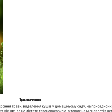
Призначення
сіння трави, видалення кущів у домашньому саду, на присадибних 
их місцях, де не дістати газонокосаркою, а також на місцевості з 