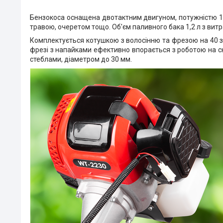
Бензокоса оснащена двотактним двигуном, потужністю 185
травою, очеретом тощо. Об'єм паливного бака 1,2 л з вит
Комплектується котушкою з волосінню та фрезою на 40 з
фрезі з напайками ефективно впорається з роботою на скл
стеблами, діаметром до 30 мм.