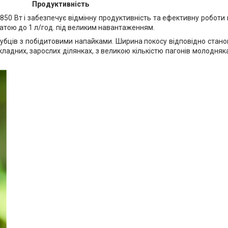
Продуктивність
0 Вт і забезпечує відмінну продуктивність та ефективну роботи н
ратою до 1 л/год. під великим навантаженням.
убців з побідитовими напайками. Ширина покосу відповідно станов
адних, зарослих ділянках, з великою кількістю пагонів молодняка