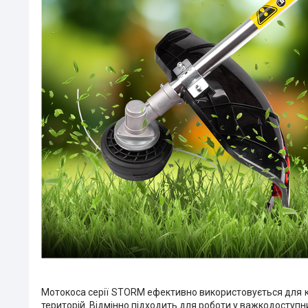
Мотокоса серії STORM ефективно використовується для ко
територій. Відмінно підходить для роботи у важкодоступн