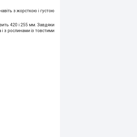
авіть з жорсткою і густою
ить 420 і 255 мм. Завдяки
 і з рослинами із товстими