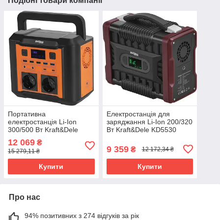
Подібні товари компанії
Портативна
Електростанція для
електростанція Li-Ion
заряджання Li-Ion 200/320
300/500 Вт Kraft&Dele
Вт Kraft&Dele KD5530
KD5531 зарядна станція
портативна
12 069
₴
для кемпінгу електрична
електростанція для
9 359
₴
12 172,34 ₴
15 279,11 ₴
станція для заряджання
техніки зарядна станція
для дому
Купити
Купити
Про нас
94% позитивних з 274 відгуків за рік