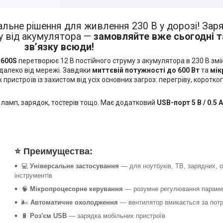
альне рішення для живлення 230 В у дорозі! Зар
ку від акумулятора —
замовляйте вже сьогодні т
зв’язку всюди!
-600S
перетворює 12 В постійного струму з акумулятора в 230 В змі
 далеко від мережі. Завдяки
миттєвій потужності до 600 Вт
та
мік
пристроїв із захистом від усіх основних загроз: перегріву, коротко
, ламп, зарядок, тостерів тощо. Має додатковий
USB-порт 5 В / 0.5 А
⭐ Преимущества:
💻
Універсальне застосування
— для ноутбуків, ТВ, зарядних, о
інструментів
🧠
Мікропроцесорне керування
— розумне регулювання параме
🌬️
Автоматичне охолодження
— вентилятор вмикається за пот
🔋
Роз'єм USB
— зарядка мобільних пристроїв