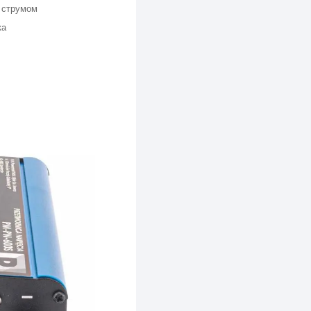
 струмом
ка