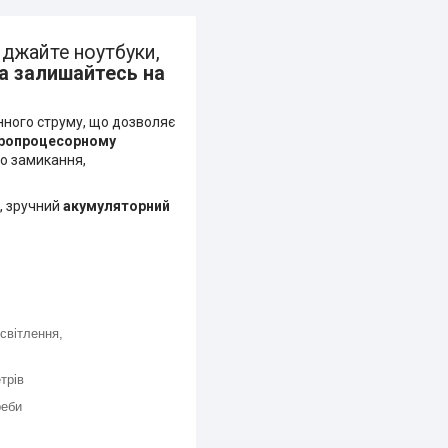
яджайте ноутбуки,
а залишайтесь на
нного струму, що дозволяє
ропроцесорному
го замикання,
, зручний
акумуляторний
світлення,
трів
реби