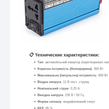
📋
Технические характеристики:
Тип
: автомобільний інвертор (перетворювач нап
Корисна потужність (безперервна)
: 300 Вт
Максимальна (імпульсна) потужність
: 600 Вт
Вхідна напруга
: 12 В пост. струму
Номінальний струм
: 0,25 А
Вихідна напруга
: 230 В / 50 Гц
Форма сигналу
: модифікований синус
ККД
: 85 %