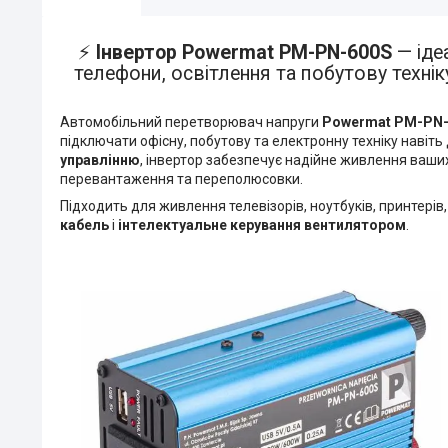
⚡
Інвертор Powermat PM-PN-600S
— іде
телефони, освітлення та побутову техні
Автомобільний перетворювач напруги
Powermat PM-PN
підключати офісну, побутову та електронну техніку навіть
управлінню
, інвертор забезпечує надійне живлення ваших 
перевантаження та переполюсовки.
Підходить для живлення телевізорів, ноутбуків, принтерів
кабель
і
інтелектуальне керування вентилятором
.