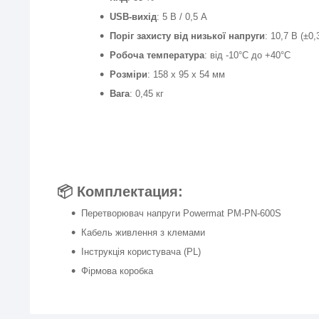
USB-вихід
: 5 В / 0,5 А
Поріг захисту від низької напруги
: 10,7 В (±0,
Робоча температура
: від -10°C до +40°C
Розміри
: 158 x 95 x 54 мм
Вага
: 0,45 кг
📦 Комплектация:
Перетворювач напруги Powermat PM-PN-600S
Кабель живлення з клемами
Інструкція користувача (PL)
Фірмова коробка