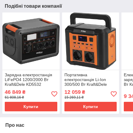
Подібні товари компанії
Зарядна електростанція
Портативна
Елек
LiFePO4 1200/2000 Вт
електростанція Li-Ion
заря
Kraft&Dele KD5532
300/500 Вт Kraft&Dele
Вт K
портативна зарядна
KD5531 зарядна станція
порт
46 849
12 059
₴
₴
станція електростанція
для кемпінгу електрична
елек
9 3
61 808,16 ₴
15 269,11 ₴
для заряджання
станція для заряджання
техн
для 
Купити
Купити
Про нас