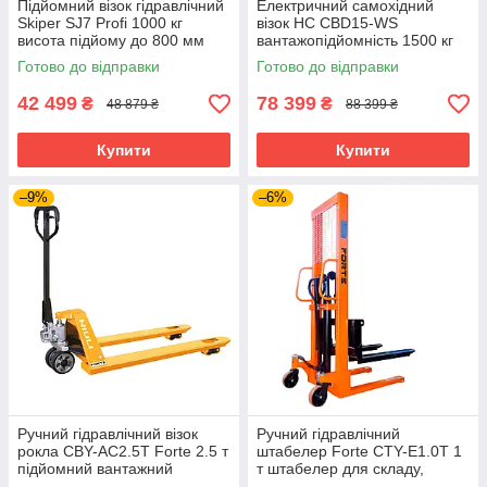
Підйомний візок гідравлічний
Електричний самохідний
Skiper SJ7 Profi 1000 кг
візок HC CBD15-WS
висота підйому до 800 мм
вантажопідйомність 1500 кг
рокла складська
рохля електрична
Готово до відправки
Готово до відправки
42 499
78 399
₴
₴
48 879 ₴
88 399 ₴
Купити
Купити
–9%
–6%
Ручний гідравлічний візок
Ручний гідравлічний
рокла CBY-AC2.5T Forte 2.5 т
штабелер Forte CTY-E1.0T 1
підйомний вантажний
т штабелер для складу,
гідравлічний візок
вантажопідйомність 1000 кг