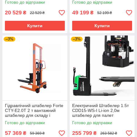
Готово до відправки
Готово до відправки
20 529
49 199
₴
₴
22 529 ₴
52 199 ₴
Купити
Купити
–3%
–3%
Гідравлічний штабелер Forte
Електричний Штабелер 1.5т
CTY-E2.0T 2 т вантажний
CDD15-WS-I Li-ion 2,0м
штабелер для складу і
штабелер для палет
логістики
електричний
Готово до відправки
Готово до відправки
57 369
255 799
₴
₴
59 369 ₴
263 582 ₴