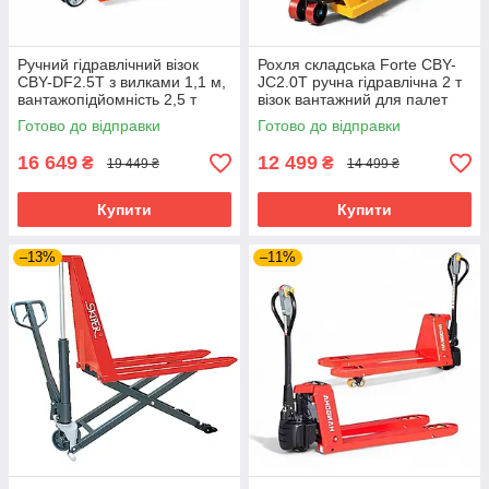
Ручний гідравлічний візок
Рохля складська Forte CBY-
CBY-DF2.5T з вилками 1,1 м,
JC2.0T ручна гідравлічна 2 т
вантажопідйомність 2,5 т
візок вантажний для палет
Готово до відправки
Готово до відправки
16 649
12 499
₴
₴
19 449 ₴
14 499 ₴
Купити
Купити
–13%
–11%