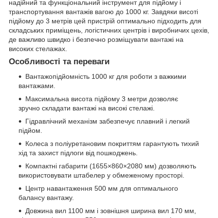
надійний та функціональний інструмент для підйому і
транспортування вантажів вагою до 1000 кг. Завдяки висоті
підйому до 3 метрів цей пристрій оптимально підходить для
складських приміщень, логістичних центрів і виробничих цехів,
де важливо швидко і безпечно розміщувати вантажі на
високих стелажах.
Особливості та переваги
Вантажопідйомність 1000 кг для роботи з важкими
вантажами.
Максимальна висота підйому 3 метри дозволяє
зручно складати вантажі на високі стелажі.
Гідравлічний механізм забезпечує плавний і легкий
підйом.
Колеса з поліуретановим покриттям гарантують тихий
хід та захист підлоги від пошкоджень.
Компактні габарити (1655×860×2080 мм) дозволяють
використовувати штабелер у обмеженому просторі.
Центр навантаження 500 мм для оптимального
балансу вантажу.
Довжина вил 1100 мм і зовнішня ширина вил 170 мм,