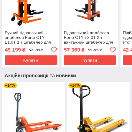
Ручний гідравлічний
Гідравлічний штабелер
Підй
штабелер Forte CTY-
Forte CTY-E2.0T 2 т
гідр
E1.0T 1 т штабелер для
вантажний штабелер для
Prof
складу,
складу і логістики
підй
49 199
57 369
42 
₴
₴
52 199 ₴
59 369 ₴
вантажопідйомність 1000
скла
кг
Купити
Купити
Акційні пропозиції та новинки
–14%
–14%