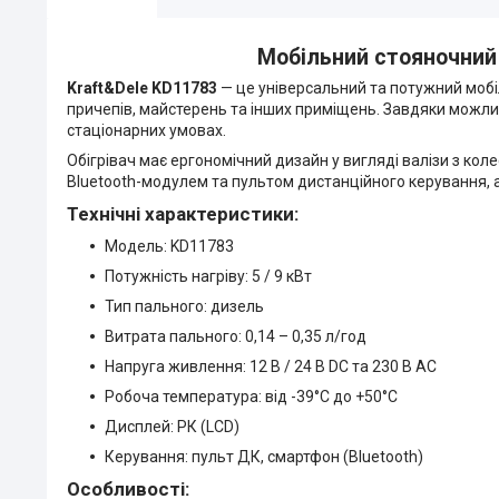
Мобільний стояночний о
Kraft&Dele KD11783
— це універсальний та потужний мобіл
причепів, майстерень та інших приміщень. Завдяки можливос
стаціонарних умовах.
Обігрівач має ергономічний дизайн у вигляді валізи з к
Bluetooth-модулем та пультом дистанційного керування, 
Технічні характеристики:
Модель: KD11783
Потужність нагріву: 5 / 9 кВт
Тип пального: дизель
Витрата пального: 0,14 – 0,35 л/год
Напруга живлення: 12 В / 24 В DC та 230 В AC
Робоча температура: від -39°C до +50°C
Дисплей: РК (LCD)
Керування: пульт ДК, смартфон (Bluetooth)
Особливості: