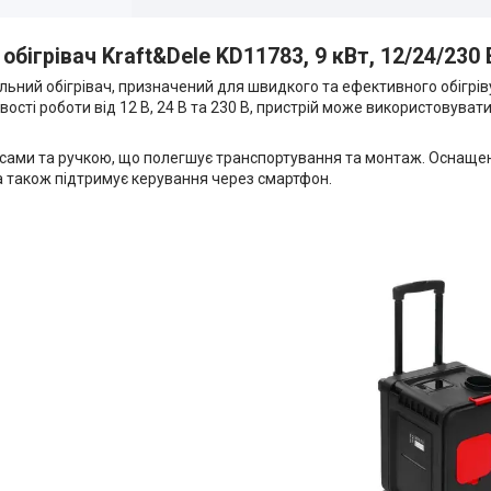
бігрівач Kraft&Dele KD11783, 9 кВт, 12/24/230 
ьний обігрівач, призначений для швидкого та ефективного обігріву
ті роботи від 12 В, 24 В та 230 В, пристрій може використовуватись
олесами та ручкою, що полегшує транспортування та монтаж. Оснащ
а також підтримує керування через смартфон.