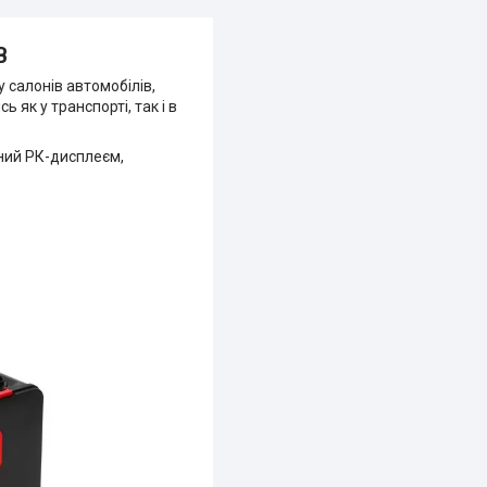
В
 салонів автомобілів,
 як у транспорті, так і в
ений РК-дисплеєм,