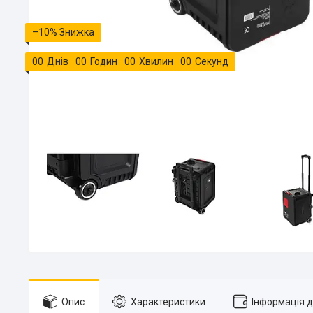
–10%
0
0
Днів
0
0
Годин
0
0
Хвилин
0
0
Секунд
Опис
Характеристики
Інформація 