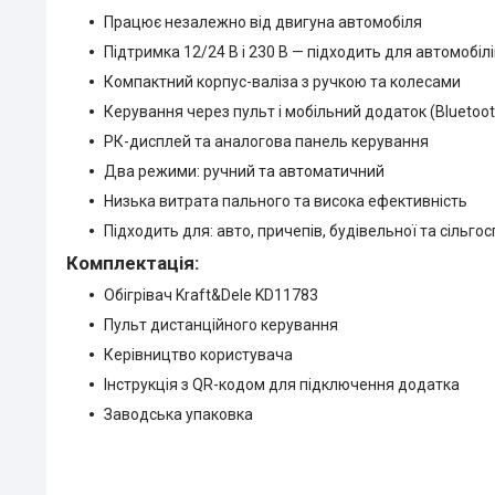
Працює незалежно від двигуна автомобіля
Підтримка 12/24 В і 230 В — підходить для автомобіл
Компактний корпус-валіза з ручкою та колесами
Керування через пульт і мобільний додаток (Bluetoot
РК-дисплей та аналогова панель керування
Два режими: ручний та автоматичний
Низька витрата пального та висока ефективність
Підходить для: авто, причепів, будівельної та сільгос
Комплектація:
Обігрівач Kraft&Dele KD11783
Пульт дистанційного керування
Керівництво користувача
Інструкція з QR-кодом для підключення додатка
Заводська упаковка