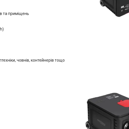
ів та приміщень
h)
птехніки, човнів, контейнерів тощо