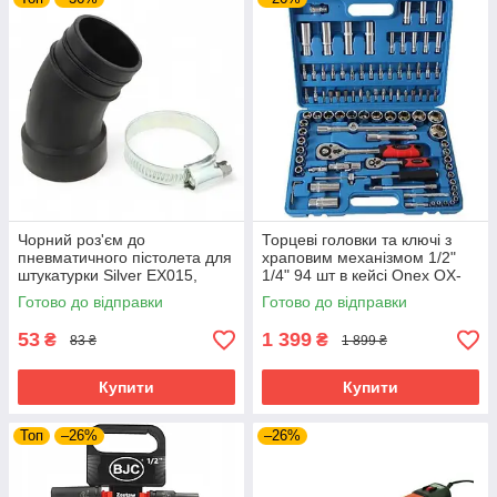
Чорний роз'єм до
Торцеві головки та ключі з
пневматичного пістолета для
храповим механізмом 1/2"
штукатурки Silver EX015,
1/4" 94 шт в кейсі Onex OX-
фітинг для підключення
249M набір торцевих ключів
Готово до відправки
Готово до відправки
повітря
53
1 399
₴
₴
83 ₴
1 899 ₴
Купити
Купити
Топ
–26%
–26%