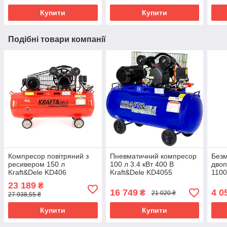
пневматичний
Купити
Купити
Подібні товари компанії
Компресор повітряний з
Пневматичний компресор
Без
ресивером 150 л
100 л 3.4 кВт 400 В
дво
Kraft&Dele KD406
Kraft&Dele KD4055
1100
компресор повітряний
масляний компресор для
без
23 189
₴
сто повітряний компресор
16 749
4 0
₴
21 020 ₴
27 938,55 ₴
для пневматики
Купити
Купити