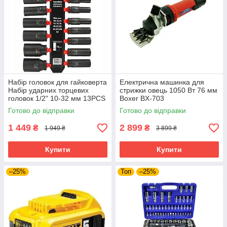
Набір головок для гайковерта
Електрична машинка для
Набір ударних торцевих
стрижки овець 1050 Вт 76 мм
головок 1/2" 10-32 мм 13PCS
Boxer BX-703
BJC /довгі/. M58272
електротриммер для стрижки
Готово до відправки
Готово до відправки
худоби тварин
1 449
2 899
₴
₴
1 949 ₴
3 899 ₴
Купити
Купити
–25%
Топ
–25%