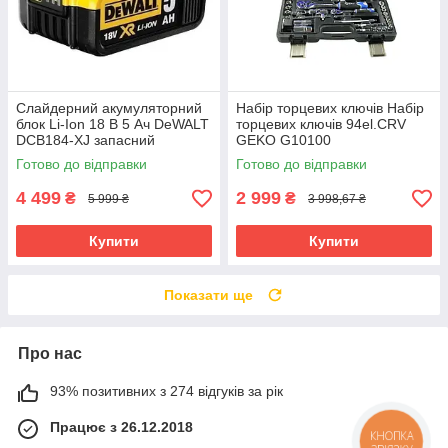
Слайдерний акумуляторний
Набір торцевих ключів Набір
блок Li-Ion 18 В 5 Ач DeWALT
торцевих ключів 94el.CRV
DCB184-XJ запасний
GEKO G10100
акумулятор для
Готово до відправки
Готово до відправки
електроінструменту АКБ лі-
іон
4 499
2 999
₴
₴
5 999 ₴
3 998,67 ₴
Купити
Купити
Показати ще
Про нас
93% позитивних з 274 відгуків за рік
Працює з 26.12.2018
КНОПКА
ЗВ'ЯЗКУ