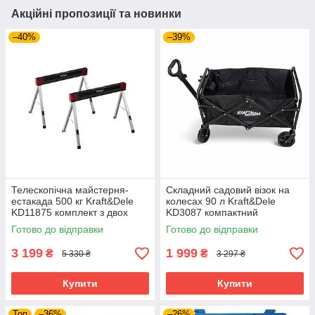
Акційні пропозиції та новинки
–40%
–39%
Телескопічна майстерня-
Складний садовий візок на
естакада 500 кг Kraft&Dele
колесах 90 л Kraft&Dele
KD11875 комплект з двох
KD3087 компактний
регульованих стійок
транспортний візок
Готово до відправки
Готово до відправки
3 199
1 999
₴
₴
5 330 ₴
3 297 ₴
Купити
Купити
Топ
–36%
–26%