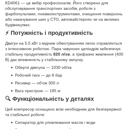
KD4061 — це вибір професіоналів. Його створено для
обслуговування транспортних засобів, роботи з
фарбопультами, пневмоінструментами, очищення поверхонь
або накачування шин у СТО, автомайстернях чи на великих
будівництвах.
⚡ Потужність і продуктивність
Двигун на 5,5 кВт з мідним обмотуванням легко справляється
з інтенсивною роботою. Пара чавунних циліндрів забезпечує
стабільну продуктивність
820 л/хв
, а трифазне живлення (400
В) дає впевненість у стабільному запуску.
Оберти двигуна — 1030 об/хв
Робочий тиск — до 8 бар
Ресивер — об'єм 300 л
Вага пристрою — 185 кг
🔍 Функціональність у деталях
Цей компресор оснащено всім необхідним для безперервної
та стабільної роботи:
Сепаратор для уловлювання масла і води