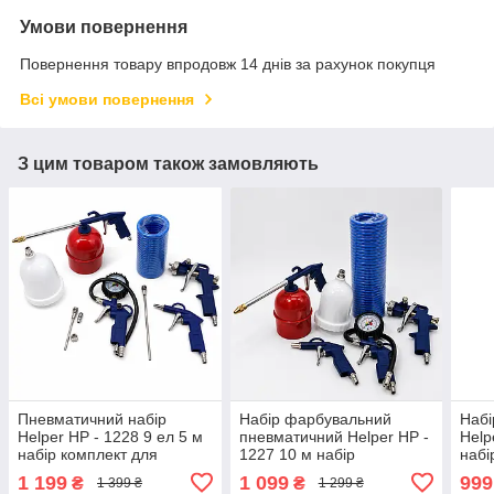
Умови повернення
Повернення товару впродовж 14 днів за рахунок покупця
Всі умови повернення
З цим товаром також замовляють
Пневматичний набір
Набір фарбувальний
Набі
Helper HP - 1228 9 ел 5 м
пневматичний Helper HP -
Help
набір комплект для
1227 10 м набір
набі
компресора набір
пневмоінструментів для
для 
1 199
1 099
999
₴
₴
1 399 ₴
1 299 ₴
фарбувальний
компресора