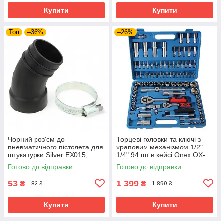
Купити
Купити
Топ
–36%
–26%
Чорний роз'єм до
Торцеві головки та ключі з
пневматичного пістолета для
храповим механізмом 1/2"
штукатурки Silver EX015,
1/4" 94 шт в кейсі Onex OX-
фітинг для підключення
249M набір торцевих ключів
Готово до відправки
Готово до відправки
повітря
53
1 399
₴
₴
83 ₴
1 899 ₴
Купити
Купити