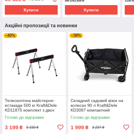
86 242,68 ₴
116 5
Купити
Купити
Акційні пропозиції та новинки
–40%
–39%
Телескопічна майстерня-
Складний садовий візок на
естакада 500 кг Kraft&Dele
колесах 90 л Kraft&Dele
KD11875 комплект з двох
KD3087 компактний
регульованих стійок
транспортний візок
Готово до відправки
Готово до відправки
3 199
1 999
₴
₴
5 330 ₴
3 297 ₴