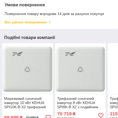
Умови повернення
Повернення товару впродовж 14 днів за рахунок покупця
Всі умови повернення
Подібні товари компанії
Мережевий сонячний
Трифазний сонячний
Три
інвертор 10 кВт KEHUA
інвертор 8 кВт KEHUA
інве
SPI10K-B X2 трифазний
SPI8K-B X2 з подвійним
SPI3
фалонік для приватних
MPPT для сонячних
част
70 719
115
₴
СЕС
станцій
69 689
₴
70 689 ₴