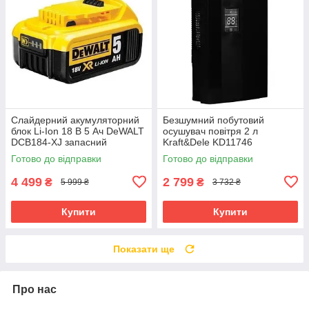
Слайдерний акумуляторний
Безшумний побутовий
блок Li-Ion 18 В 5 Ач DeWALT
осушувач повітря 2 л
DCB184-XJ запасний
Kraft&Dele KD11746
акумулятор для
вологопоглинач компактний
Готово до відправки
Готово до відправки
електроінструменту АКБ лі-
іон
4 499
2 799
₴
₴
5 999 ₴
3 732 ₴
Купити
Купити
Показати ще
Про нас