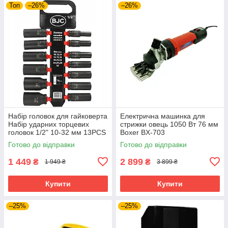
Топ
–26%
–26%
Набір головок для гайковерта
Електрична машинка для
Набір ударних торцевих
стрижки овець 1050 Вт 76 мм
головок 1/2" 10-32 мм 13PCS
Boxer BX-703
BJC /довгі/. M58272
електротриммер для стрижки
Готово до відправки
Готово до відправки
худоби тварин
1 449
2 899
₴
₴
1 949 ₴
3 899 ₴
Купити
Купити
–25%
–25%