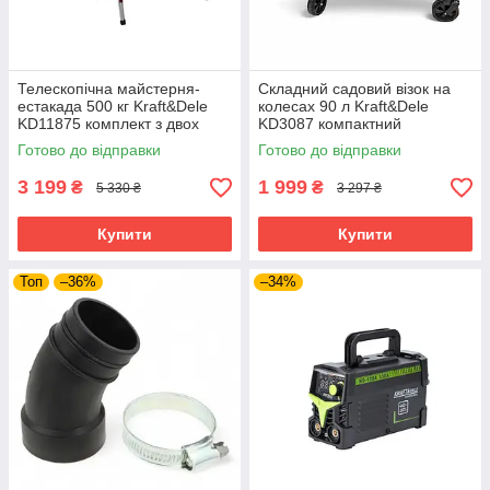
Телескопічна майстерня-
Складний садовий візок на
естакада 500 кг Kraft&Dele
колесах 90 л Kraft&Dele
KD11875 комплект з двох
KD3087 компактний
регульованих стійок
транспортний візок
Готово до відправки
Готово до відправки
3 199
1 999
₴
₴
5 330 ₴
3 297 ₴
Купити
Купити
Топ
–36%
–34%