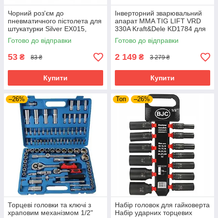
Чорний роз'єм до
Інверторний зварювальний
пневматичного пістолета для
апарат MMA TIG LIFT VRD
штукатурки Silver EX015,
330A Kraft&Dele KD1784 для
фітинг для підключення
професійного зварювання
Готово до відправки
Готово до відправки
повітря
53
2 149
₴
₴
83 ₴
3 279 ₴
Купити
Купити
–26%
Топ
–26%
Торцеві головки та ключі з
Набір головок для гайковерта
храповим механізмом 1/2"
Набір ударних торцевих