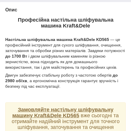
Опис
Професійна настільна шліфувальна
машина Kraft&Dele
Настільна шліфувальна машина Kraft&Dele KD565
— це
професійний інструмент для сухого шліфування, очищення,
заточування та обробки різних матеріалів. Завдяки потужності
до 1700 Вт
і двом шліфувальним каменям із різною
зернистістю, вона підходить як для домашнього
використання, так і для майстерень та професійних цехів.
Двигун забезпечує стабільну роботу з частотою обертів
до
2980 об/хв
, а ергономічна конструкція гарантує зручність і
безпеку під час експлуатації.
Замовляйте настільну шліфувальну
машину Kraft&Dele KD565
вже сьогодні та
отримайте надійний інструмент для точного
шліфування, заточування та очищення