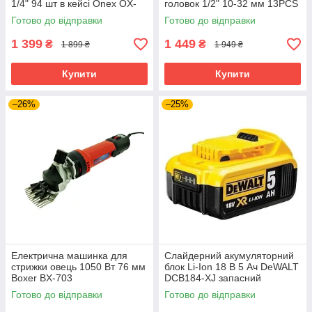
1/4" 94 шт в кейсі Onex OX-
головок 1/2" 10-32 мм 13PCS
249M набір торцевих ключів
BJC /довгі/. M58272
Готово до відправки
Готово до відправки
1 399
1 449
₴
₴
1 899 ₴
1 949 ₴
Купити
Купити
–26%
–25%
Електрична машинка для
Слайдерний акумуляторний
стрижки овець 1050 Вт 76 мм
блок Li-Ion 18 В 5 Ач DeWALT
Boxer BX-703
DCB184-XJ запасний
електротриммер для стрижки
акумулятор для
Готово до відправки
Готово до відправки
худоби тварин
електроінструменту АКБ лі-
іон