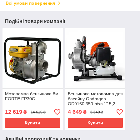
Всі умови повернення
Подібні товари компанії
Мотопомпа бензинова 8м
Бензинова мотопомпа для
FORTE FP30C
басейну Ondragon
OD9160 350 л/хв 1" 5,2
к.с. мотопомпа бензинова
12 619
4 649
₴
₴
14 619 ₴
5 649 ₴
для перекачування води
Купити
Купити
Акційні пропозиції та новинки