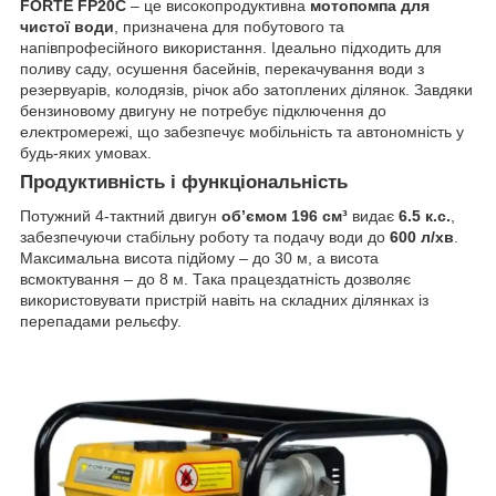
FORTE FP20C
– це високопродуктивна
мотопомпа для
чистої води
, призначена для побутового та
напівпрофесійного використання. Ідеально підходить для
поливу саду, осушення басейнів, перекачування води з
резервуарів, колодязів, річок або затоплених ділянок. Завдяки
бензиновому двигуну не потребує підключення до
електромережі, що забезпечує мобільність та автономність у
будь-яких умовах.
Продуктивність і функціональність
Потужний 4-тактний двигун
об’ємом 196 см³
видає
6.5 к.с.
,
забезпечуючи стабільну роботу та подачу води до
600 л/хв
.
Максимальна висота підйому – до 30 м, а висота
всмоктування – до 8 м. Така працездатність дозволяє
використовувати пристрій навіть на складних ділянках із
перепадами рельєфу.