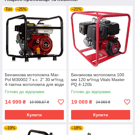
Топ
–25%
–21%
Бензинова мотопомпа Mar-
Бензинова мотопомпа 100
Pol M30002 7 к.с. 2" 30 м³/год
мм 120 м³/год Vitals Master
4-тактна мотопомпа для води
PQ 4-120b
мотопомпа на бензині для
Готово до відправки
Готово до відправки
перекачування води
14 999
19 069
₴
₴
19 998,67 ₴
24 069 ₴
Купити
Купити
–19%
–18%