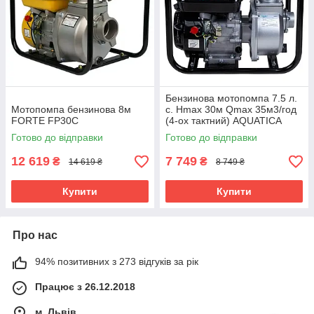
Бензинова мотопомпа 7.5 л.
Мотопомпа бензинова 8м
с. Hmax 30м Qmax 35м3/год
FORTE FP30C
(4-ох тактний) AQUATICA
мотопомпа для чистої води
Готово до відправки
Готово до відправки
мотопомпа для відкачування
12 619
7 749
₴
₴
14 619 ₴
8 749 ₴
Купити
Купити
Про нас
94% позитивних з 273 відгуків за рік
Працює з 26.12.2018
м. Львів