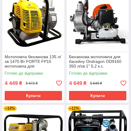
Мотопомпа бензинова 135 л/
Бензинова мотопомпа для
хв 1470 Вт FORTE FP10
басейну Ondragon OD9160
мотопомпа для
350 л/хв 1" 5,2 к.с.
перекачування води
мотопомпа бензинова для
Готово до відправки
Готово до відправки
двотактна мотопомпа на
перекачування води
бензині
4 449
4 649
₴
₴
5 472 ₴
5 649 ₴
Купити
Купити
–14%
–11%