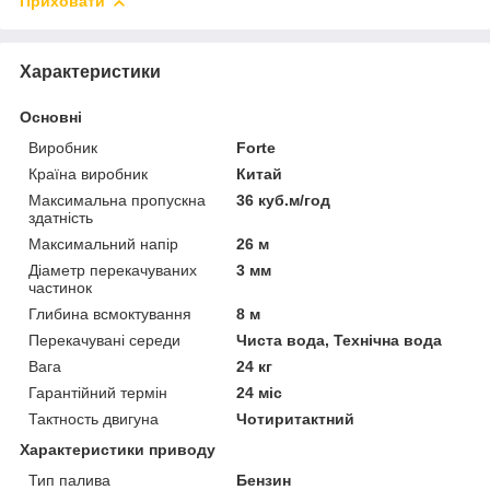
Приховати
Характеристики
Основні
Виробник
Forte
Країна виробник
Китай
Максимальна пропускна
36 куб.м/год
здатність
Максимальний напір
26 м
Діаметр перекачуваних
3 мм
частинок
Глибина всмоктування
8 м
Перекачувані середи
Чиста вода, Технічна вода
Вага
24 кг
Гарантійний термін
24 міс
Тактность двигуна
Чотиритактний
Характеристики приводу
Тип палива
Бензин