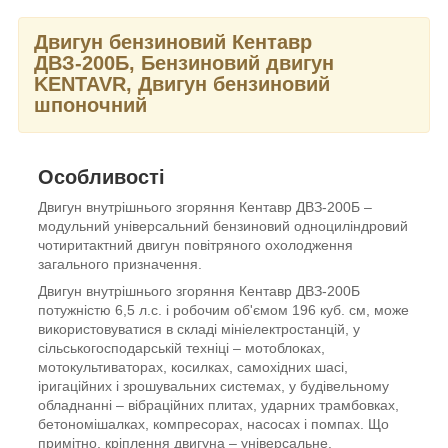
Двигун бензиновий Кентавр
ДВЗ-200Б, Бензиновий двигун
KENTAVR, Двигун бензиновий
шпоночний
Особливості
Двигун внутрішнього згоряння Кентавр ДВЗ-200Б –
модульний універсальний бензиновий одноциліндровий
чотиритактний двигун повітряного охолодження
загального призначення.
Двигун внутрішнього згоряння Кентавр ДВЗ-200Б
потужністю 6,5 л.с. і робочим об'ємом 196 куб. см, може
використовуватися в складі мініелектростанцій, у
сільськогосподарській техніці – мотоблоках,
мотокультиваторах, косилках, самохідних шасі,
іригаційних і зрошувальних системах, у будівельному
обладнанні – вібраційних плитах, ударних трамбовках,
бетономішалках, компресорах, насосах і помпах. Що
примітно, кріплення двигуна – універсальне.