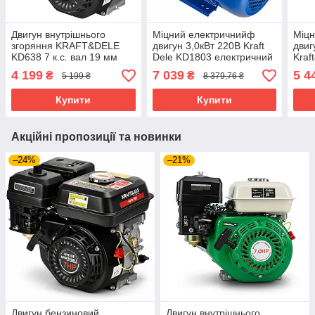
Двигун внутрішнього
Міцний електричнийф
Міцн
згоряння KRAFT&DELE
двигун 3,0кВт 220В Kraft
двиг
KD638 7 к.с. вал 19 мм
Dele KD1803 електричний
Kraf
двигун для садової техніки
мотор
елек
4 199
7 039
5 4
₴
₴
5 199 ₴
8 379,76 ₴
двигун бензиновий
Купити
Купити
Акційні пропозиції та новинки
–24%
–21%
Двигун бензиновий
Двигун внутрішнього