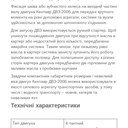
Фіксація шківа або зубчастого колеса на вихідній частині
валу двигуна Кентавр ДВЗ-200Б для передачі крутного
моменту на різні допоміжні агрегати, системи та вузли
здійснюється за допомогою шпоночного з'єднання.
Для запуску ДВЗ використовується ручний стартер. Щоб
уникнути пошкодження двигуна при відсутності масла в
картері або недостатній його кількості, передбачена
аварійна система. Таким чином, при низькому рівні
масла в картері система захисту зупинить його роботу,
запобігаючи поломці. Для полегшення доступу з різних
сторін картера двигуна передбачено дві горловини для
заливки масла з пробками-щупами.
Завдяки компактним габаритним розмірам і невеликій
вазі двигун Кентавр ДВЗ-200Б можна використовувати в
якості силового агрегату транспортних засобів, у тому
числі і водного транспорту – човнів, катерів та
невеликих яхт.
Технічні характеристики
Тип двигуна
4-тактний