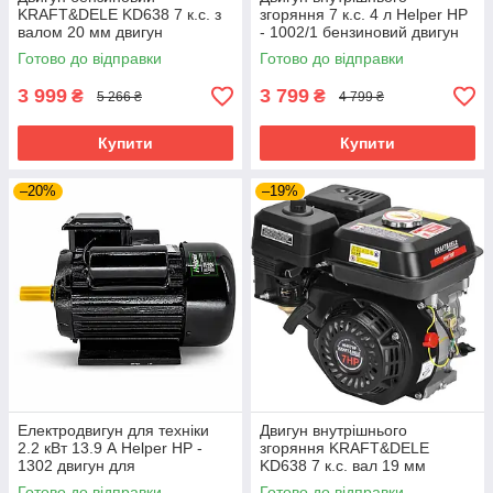
KRAFT&DELE KD638 7 к.с. з
згоряння 7 к.с. 4 л Helper HP
валом 20 мм двигун
- 1002/1 бензиновий двигун
внутрішнього згорання
для садової техніки
Готово до відправки
Готово до відправки
бензиновий двигун для
бензомотор ДВЗ для техніки
садової техніки
3 999
3 799
₴
₴
5 266 ₴
4 799 ₴
Купити
Купити
–20%
–19%
Електродвигун для техніки
Двигун внутрішнього
2.2 кВт 13.9 А Helper HP -
згоряння KRAFT&DELE
1302 двигун для
KD638 7 к.с. вал 19 мм
електротехніки електричний
двигун для садової техніки
Готово до відправки
Готово до відправки