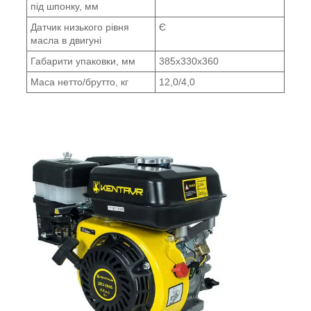
під шпонку, мм
Датчик низького рівня
Є
масла в двигуні
Габарити упаковки, мм
385х330х360
Маса нетто/брутто, кг
12,0/4,0