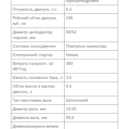
одноциліндровий
Потужність двигуна, л.с.
6,5
Робочий об'єм двигуна,
196
куб. см
Діаметр циліндра/хід
68/54
поршня, мм
Система охолодження
Повітряна примусова
Електричний стартер
Немає
Витрата пального, гр/
380
кВт*год
Ємність паливного бака, л
3,6
Об'єм масла в картері
0,6
двигуна, л
Тип хвостовика вала
Шпоночний
Діаметр вала, мм
19,05
Довжина вала, мм
58,5
Довжина/ширина виїмки