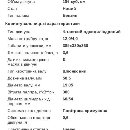
Об'єм двигуна
196 куб. см
Стан
Новий
Тип палива
Бензин
Користувальницькі характеристики
Тип двигуна
4-тактний одноциліндровий
Маса нетто/брутто, кг
12,0/4,0
Габарити упаковки, мм
385х330х360
Ємність паливного бака, л
3,6
Датчик низького рівня
Є
масла в двигуні
Тип хвостовика валу
Шпонковий
Довжина валу, мм
58,5
Діаметр валу, мм
19,05
Вітрата палітра, г/кВт*рік
380
Діаметр циліндра / хід
68/54
поршня, мм
Система охолодження
Повітряна примусова
Обсяг масла в картері
0,6
двигуна, л
Електричний стартер
Немає