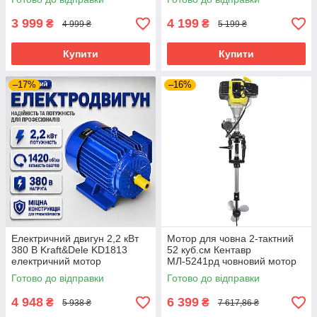
двигун електромотор
двигун бензиновий
3 999
4 199
₴
₴
4 999 ₴
5 199 ₴
Купити
Купити
–17%
–16%
Електричний двигун 2,2 кВт
Мотор для човна 2-тактний
380 В Kraft&Dele KD1813
52 куб.см Кентавр
електричний мотор
МЛ-5241рд човновий мотор
трифазний електродвигун
бензиновий двотактний
Готово до відправки
Готово до відправки
4 948
6 399
₴
₴
5 938 ₴
7 617,86 ₴