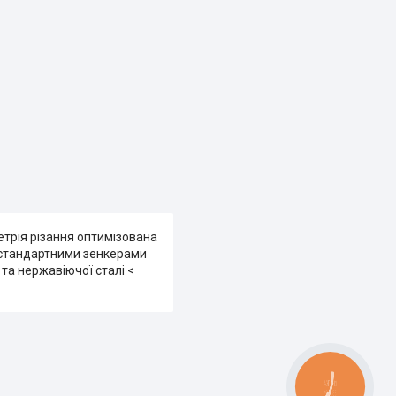
метрія різання оптимізована
і стандартними зенкерами
та нержавіючої сталі <
КНОПКА
ЗВ'ЯЗКУ