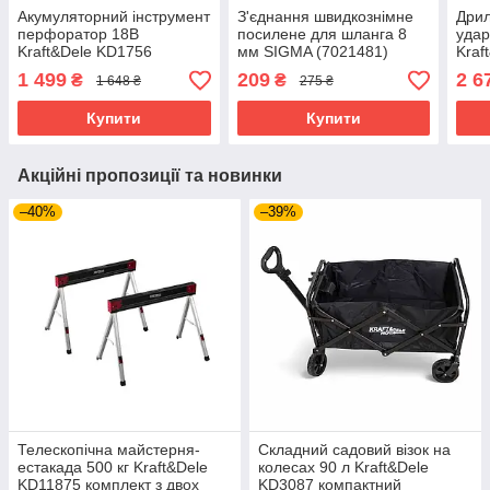
Акумуляторний інструмент
З'єднання швидкознімне
Дри
перфоратор 18В
посилене для шланга 8
удар
Kraft&Dele KD1756
мм SIGMA (7021481)
Kraf
компактний ударний
з'єднання швидкознімне
поту
1 499
209
2 6
₴
₴
1 648 ₴
275 ₴
перфоратор
високого тиску
Купити
Купити
Акційні пропозиції та новинки
–40%
–39%
Телескопічна майстерня-
Складний садовий візок на
естакада 500 кг Kraft&Dele
колесах 90 л Kraft&Dele
KD11875 комплект з двох
KD3087 компактний