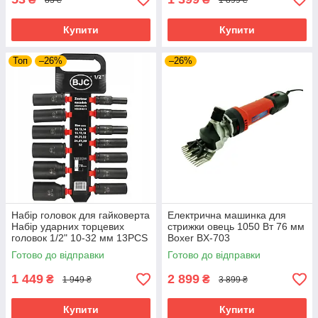
Купити
Купити
Топ
–26%
–26%
Набір головок для гайковерта
Електрична машинка для
Набір ударних торцевих
стрижки овець 1050 Вт 76 мм
головок 1/2" 10-32 мм 13PCS
Boxer BX-703
BJC /довгі/. M58272
електротриммер для стрижки
Готово до відправки
Готово до відправки
худоби тварин
1 449
2 899
₴
₴
1 949 ₴
3 899 ₴
Купити
Купити