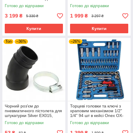
регульованих стійок
транспортний візок
Готово до відправки
Готово до відправки
3 199
1 999
₴
₴
5 330 ₴
3 297 ₴
Купити
Купити
Топ
–36%
–26%
Чорний роз'єм до
Торцеві головки та ключі з
пневматичного пістолета для
храповим механізмом 1/2"
штукатурки Silver EX015,
1/4" 94 шт в кейсі Onex OX-
фітинг для підключення
249M набір торцевих ключів
Готово до відправки
Готово до відправки
повітря
53
1 399
₴
₴
83 ₴
1 899 ₴