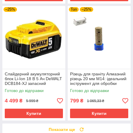
–25%
Топ
–25%
Слайдерний акумуляторний
Різець для граніту Алмазний
блок Li-Ion 18 В 5 Ач DeWALT
різець 20 мм М14: ідеальний
DCB184-XJ запасний
інструмент для обробки
акумулятор для
кераміки Geko G37520
Готово до відправки
Готово до відправки
електроінструменту АКБ лі-
іон
4 499
799
₴
₴
5 999 ₴
1 065,33 ₴
Купити
Купити
Показати ще