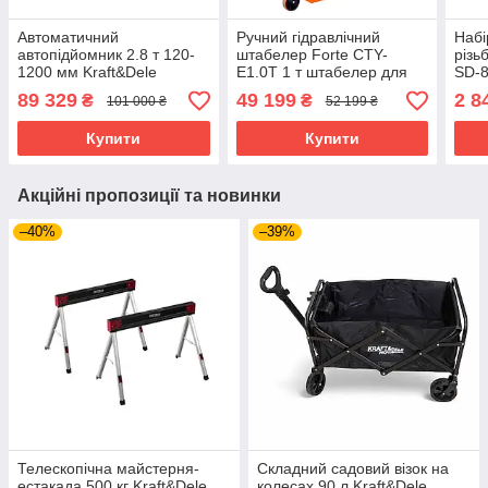
Автоматичний
Ручний гідравлічний
Набі
автопідйомник 2.8 т 120-
штабелер Forte CTY-
різ
1200 мм Kraft&Dele
E1.0T 1 т штабелер для
SD-8
KD5824 електродомкрат
складу,
89 329
49 199
2 8
₴
₴
101 000 ₴
52 199 ₴
ножичний для автомобілів
вантажопідйомність 1000
з блоком керування
кг
Купити
Купити
Акційні пропозиції та новинки
–40%
–39%
Телескопічна майстерня-
Складний садовий візок на
естакада 500 кг Kraft&Dele
колесах 90 л Kraft&Dele