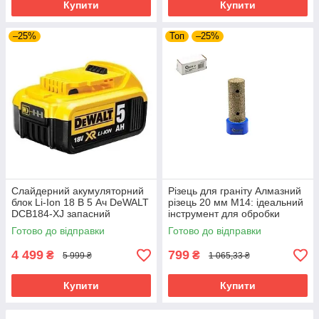
Купити
Купити
–25%
Топ
–25%
Слайдерний акумуляторний
Різець для граніту Алмазний
блок Li-Ion 18 В 5 Ач DeWALT
різець 20 мм М14: ідеальний
DCB184-XJ запасний
інструмент для обробки
акумулятор для
кераміки Geko G37520
Готово до відправки
Готово до відправки
електроінструменту АКБ лі-
іон
4 499
799
₴
₴
5 999 ₴
1 065,33 ₴
Купити
Купити