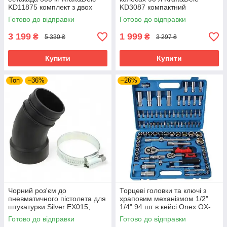
KD11875 комплект з двох
KD3087 компактний
регульованих стійок
транспортний візок
Готово до відправки
Готово до відправки
3 199
1 999
₴
₴
5 330 ₴
3 297 ₴
Купити
Купити
Топ
–36%
–26%
Чорний роз'єм до
Торцеві головки та ключі з
пневматичного пістолета для
храповим механізмом 1/2"
штукатурки Silver EX015,
1/4" 94 шт в кейсі Onex OX-
фітинг для підключення
249M набір торцевих ключів
Готово до відправки
Готово до відправки
повітря