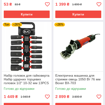
53
1 399
₴
₴
83 ₴
1 899 ₴
Купити
Купити
Топ
–26%
–26%
Набір головок для гайковерта
Електрична машинка для
Набір ударних торцевих
стрижки овець 1050 Вт 76 мм
головок 1/2" 10-32 мм 13PCS
Boxer BX-703
BJC /довгі/. M58272
електротриммер для стрижки
Готово до відправки
Готово до відправки
худоби тварин
1 449
2 899
₴
₴
1 949 ₴
3 899 ₴