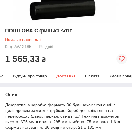
ПОШТОВА Скринька sd1t
Немає в наявності
Код: AW-2185
Роздріб
1 565,33
₴
ис
Відгуки про товар
Доставка
Оплата
Умови пове
Опис
Декоративна коробка формату В6 будиночок скошений з
циліндровим замком з трубкою Короб для кріплення на
перегородку (двері, паркан, стіна і т.д.) Технічні параметри:
висота: 375 мм ширина: 295 мм глибина: 75 мм вага: 1,6 кг
форма листування: B6 вхідний отвір: 21 x 131 мм