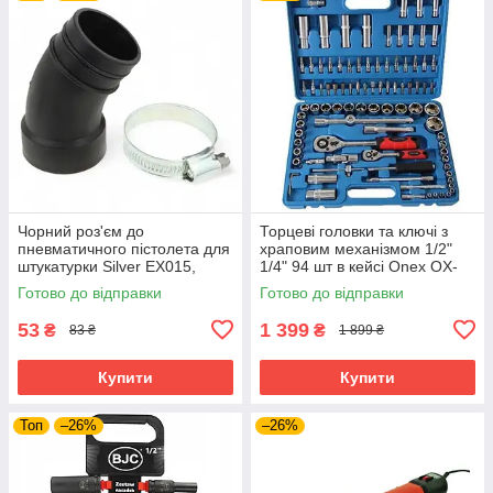
Чорний роз'єм до
Торцеві головки та ключі з
пневматичного пістолета для
храповим механізмом 1/2"
штукатурки Silver EX015,
1/4" 94 шт в кейсі Onex OX-
фітинг для підключення
249M набір торцевих ключів
Готово до відправки
Готово до відправки
повітря
53
1 399
₴
₴
83 ₴
1 899 ₴
Купити
Купити
Топ
–26%
–26%