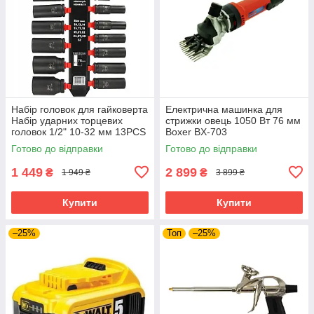
Набір головок для гайковерта
Електрична машинка для
Набір ударних торцевих
стрижки овець 1050 Вт 76 мм
головок 1/2" 10-32 мм 13PCS
Boxer BX-703
BJC /довгі/. M58272
електротриммер для стрижки
Готово до відправки
Готово до відправки
худоби тварин
1 449
2 899
₴
₴
1 949 ₴
3 899 ₴
Купити
Купити
–25%
Топ
–25%