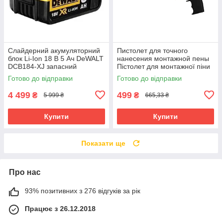
Слайдерний акумуляторний
Пистолет для точного
блок Li-Ion 18 В 5 Ач DeWALT
нанесения монтажной пены
DCB184-XJ запасний
Пістолет для монтажної піни
акумулятор для
GEKO G01199
Готово до відправки
Готово до відправки
електроінструменту АКБ лі-
іон
4 499
499
₴
₴
5 999 ₴
665,33 ₴
Купити
Купити
Показати ще
Про нас
93% позитивних з 276 відгуків за рік
Працює з 26.12.2018