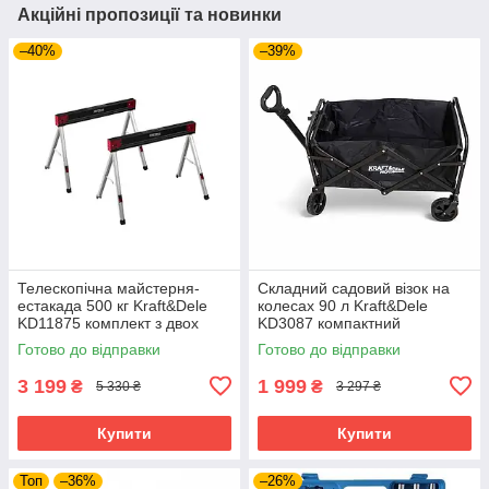
Акційні пропозиції та новинки
–40%
–39%
Телескопічна майстерня-
Складний садовий візок на
естакада 500 кг Kraft&Dele
колесах 90 л Kraft&Dele
KD11875 комплект з двох
KD3087 компактний
регульованих стійок
транспортний візок
Готово до відправки
Готово до відправки
3 199
1 999
₴
₴
5 330 ₴
3 297 ₴
Купити
Купити
Топ
–36%
–26%