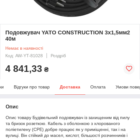
Подовжувач YATO CONSTRUCTION 3х1,5мм2
40м
Немає в наявності
Код: AW-YT-81028
Роздріб
4 841,33
₴
ки
Відгуки про товар
Доставка
Оплата
Умови пове
Опис
Опис товару Будівельний подовжувач із захищеним від пилу
та бризок розеткою. Кабель з оболонкою з хлорованого
поліетилену (CPE) добре працює як у приміщенні, так і на
вулиці. Він стійкий до масел, кислот, більшості розчинників і