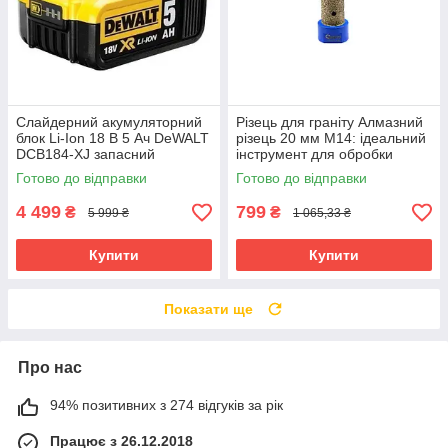
Слайдерний акумуляторний
Різець для граніту Алмазний
блок Li-Ion 18 В 5 Ач DeWALT
різець 20 мм М14: ідеальний
DCB184-XJ запасний
інструмент для обробки
акумулятор для
кераміки Geko G37520
Готово до відправки
Готово до відправки
електроінструменту АКБ лі-
іон
4 499
799
₴
₴
5 999 ₴
1 065,33 ₴
Купити
Купити
Показати ще
Про нас
94% позитивних з 274 відгуків за рік
Працює з 26.12.2018