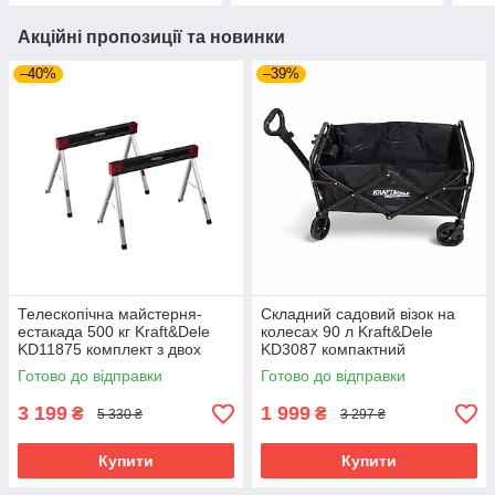
Акційні пропозиції та новинки
–40%
–39%
Телескопічна майстерня-
Складний садовий візок на
естакада 500 кг Kraft&Dele
колесах 90 л Kraft&Dele
KD11875 комплект з двох
KD3087 компактний
регульованих стійок
транспортний візок
Готово до відправки
Готово до відправки
3 199
1 999
₴
₴
5 330 ₴
3 297 ₴
Купити
Купити