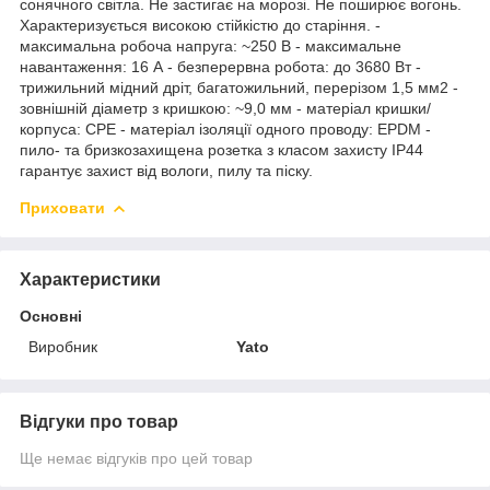
сонячного світла. Не застигає на морозі. Не поширює вогонь.
Характеризується високою стійкістю до старіння. -
максимальна робоча напруга: ~250 В - максимальне
навантаження: 16 А - безперервна робота: до 3680 Вт -
трижильний мідний дріт, багатожильний, перерізом 1,5 мм2 -
зовнішній діаметр з кришкою: ~9,0 мм - матеріал кришки/
корпуса: CPE - матеріал ізоляції одного проводу: EPDM -
пило- та бризкозахищена розетка з класом захисту IP44
гарантує захист від вологи, пилу та піску.
Приховати
Характеристики
Основні
Виробник
Yato
Відгуки про товар
Ще немає відгуків про цей товар