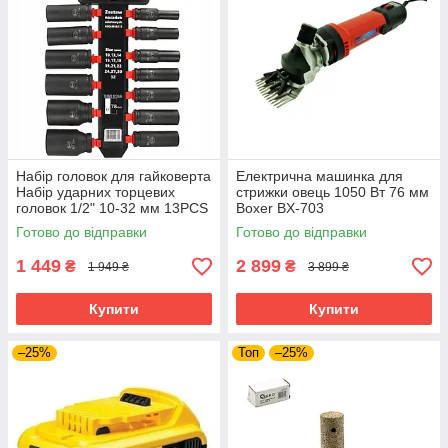
Набір головок для гайковерта
Електрична машинка для
Набір ударних торцевих
стрижки овець 1050 Вт 76 мм
головок 1/2" 10-32 мм 13PCS
Boxer BX-703
BJC /довгі/. M58272
електротриммер для стрижки
Готово до відправки
Готово до відправки
худоби тварин
1 449
2 899
₴
₴
1 949 ₴
3 899 ₴
Купити
Купити
–25%
Топ
–25%