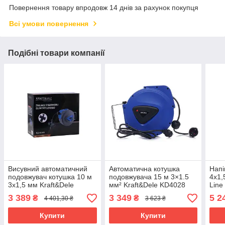
Повернення товару впродовж 14 днів за рахунок покупця
Всі умови повернення
Подібні товари компанії
Висувний автоматичний
Автоматична котушка
Напі
подовжувач котушка 10 м
подовжувача 15 м 3×1.5
4х1,
3x1,5 мм Kraft&Dele
мм² Kraft&Dele KD4028
Line
KD4045 для
настінна змотка кабелю
тепл
3 389
3 349
5 2
₴
₴
4 401,30 ₴
3 623 ₴
електроінструментів
змотувач
для 
тепл
Купити
Купити