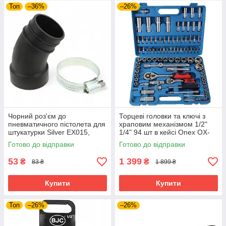
Топ
–36%
–26%
Чорний роз'єм до
Торцеві головки та ключі з
пневматичного пістолета для
храповим механізмом 1/2"
штукатурки Silver EX015,
1/4" 94 шт в кейсі Onex OX-
фітинг для підключення
249M набір торцевих ключів
Готово до відправки
Готово до відправки
повітря
53
1 399
₴
₴
83 ₴
1 899 ₴
Купити
Купити
Топ
–26%
–26%