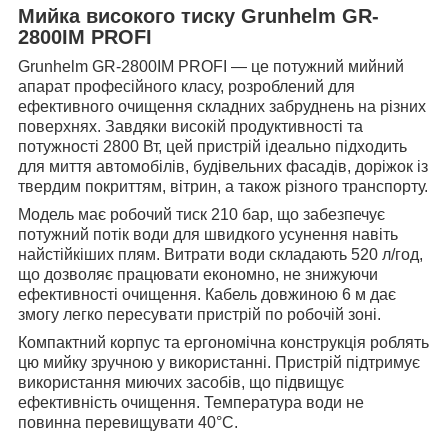
Мийка високого тиску Grunhelm GR-
2800IM PROFI
Grunhelm GR-2800IM PROFI — це потужний мийний
апарат професійного класу, розроблений для
ефективного очищення складних забруднень на різних
поверхнях. Завдяки високій продуктивності та
потужності 2800 Вт, цей пристрій ідеально підходить
для миття автомобілів, будівельних фасадів, доріжок із
твердим покриттям, вітрин, а також різного транспорту.
Модель має робочий тиск 210 бар, що забезпечує
потужний потік води для швидкого усунення навіть
найстійкіших плям. Витрати води складають 520 л/год,
що дозволяє працювати економно, не знижуючи
ефективності очищення. Кабель довжиною 6 м дає
змогу легко пересувати пристрій по робочій зоні.
Компактний корпус та ергономічна конструкція роблять
цю мийку зручною у використанні. Пристрій підтримує
використання миючих засобів, що підвищує
ефективність очищення. Температура води не
повинна перевищувати 40°C.