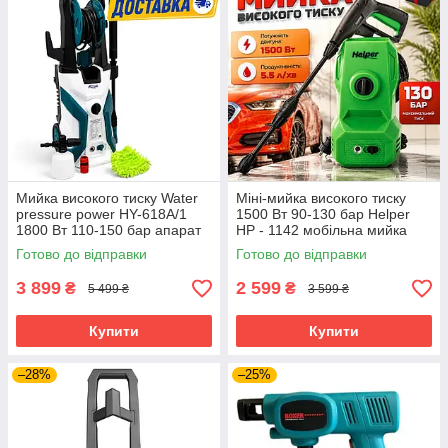
Мийка високого тиску Water
Міні-мийка високого тиску
pressure power HY-618A/1
1500 Вт 90-130 бар Helper
1800 Вт 110-150 бар апарат
HP - 1142 мобільна мийка
високого тиску для миття
для авто та доріжок міні-
Готово до відправки
Готово до відправки
машин
мийка для дачі та авто
3 899
2 599
₴
₴
5 499 ₴
3 599 ₴
Купити
Купити
–28%
–25%