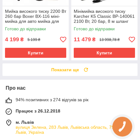
Мийка високого тиску 2200 Вт
Мінімийка високого тиску
260 бар Boxer BX-116 міні-
Karcher K5 Classic BP-140061
мийка для авто мийка для
2100 Вт, 20 бар, 8 м шланг
вело мийка для терас
Готово до відправки
Готово до відправки
4 199
11 479
₴
₴
5 199 ₴
13 998,78 ₴
Купити
Купити
Показати ще
Про нас
94% позитивних з 274 відгуків за рік
Працює з 26.12.2018
м. Львів
вулиця Зелена, 283 Львів, Львівська область, 79066,
Львів, Україна