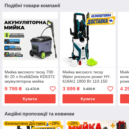
Подібні товари компанії
Мийка високого тиску 700
Мийка високого тиску
Мийк
Вт 20 л Kraft&Dele KD5372
Water pressure power HY-
коле
акумуляторна мийка
618A/1 1800 Вт 110-150
powe
високого тиску мийка на
бар апарат високого тиску
бар 
9 799
3 899
4 2
₴
₴
11 470 ₴
5 499 ₴
колесах автомийка
для миття машин
висо
аксе
Купити
Купити
Акційні пропозиції та новинки
Безкоштовна Доставка
–29%
–28%