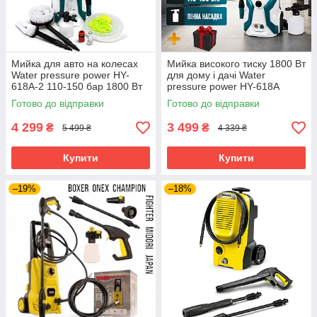
Мийка для авто на колесах
Мийка високого тиску 1800 Вт
Water pressure power HY-
для дому і дачі Water
618A-2 110-150 бар 1800 Вт
pressure power HY-618A
мийка високого тиску з
переносна мінімийка мийка
Готово до відправки
Готово до відправки
аксесуарами автомийка
для авто
4 299
3 499
₴
₴
5 499 ₴
4 339 ₴
Купити
Купити
–19%
–18%