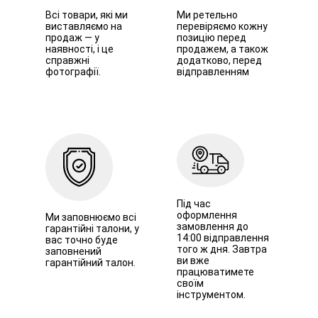
Всі товари, які ми
Ми ретельно
виставляємо на
перевіряємо кожну
продаж — у
позицію перед
наявності, і це
продажем, а також
справжні
додатково, перед
фотографії.
відправленням
Під час
оформлення
Ми заповнюємо всі
замовлення до
гарантійні талони, у
14:00 відправлення
вас точно буде
того ж дня. Завтра
заповнений
ви вже
гарантійний талон.
працюватимете
своїм
інструментом.