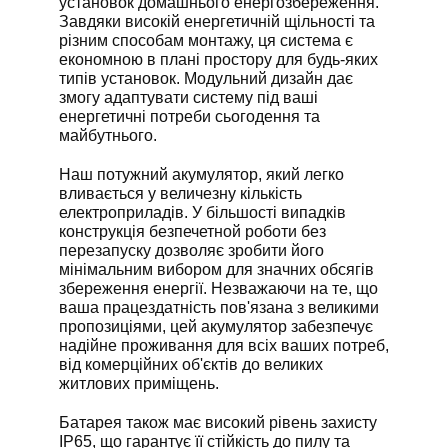
установок домашнього енергозбереження.
Завдяки високій енергетичній щільності та
різним способам монтажу, ця система є
економною в плані простору для будь-яких
типів установок. Модульний дизайн дає
змогу адаптувати систему під ваші
енергетичні потреби сьогодення та
майбутнього.
Наш потужний акумулятор, який легко
вливається у величезну кількість
електроприладів. У більшості випадків
конструкція безпечетной роботи без
перезапуску дозволяє зробити його
мінімальним вибором для значних обсягів
збереження енергії. Незважаючи на те, що
ваша працездатність пов'язана з великими
пропозиціями, цей акумулятор забезпечує
надійне проживання для всіх ваших потреб,
від комерційних об'єктів до великих
житлових приміщень.
Батарея також має високий рівень захисту
IP65, що гарантує її стійкість до пилу та