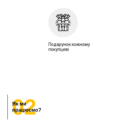
Подарунок кожному
покупцеві
02
Як ми
працюємо?