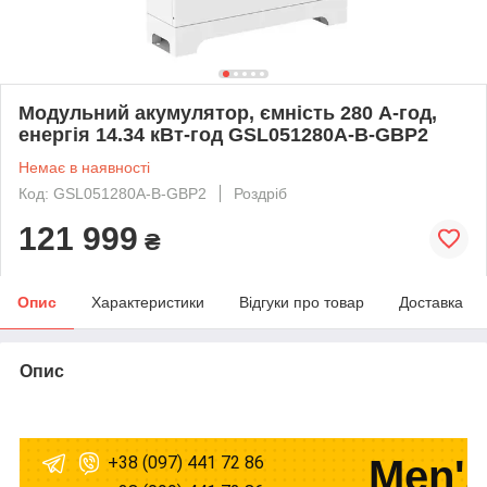
Модульний акумулятор, ємність 280 A-год,
енергія 14.34 кВт-год GSL051280A-B-GBP2
Немає в наявності
Код: GSL051280A-B-GBP2
Роздріб
121 999
₴
Опис
Характеристики
Відгуки про товар
Доставка
Опис
+38 (097) 441 72 86
Men's