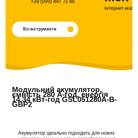
+38 (099) 441 72 86
Інтернет-мага
Всі інструменти
Модульний акумулятор,
ємність 280 A-год, енергія
14.34 кВт-год GSL051280A-B-
GBP2
Акумулятор ідеально підходить для нових