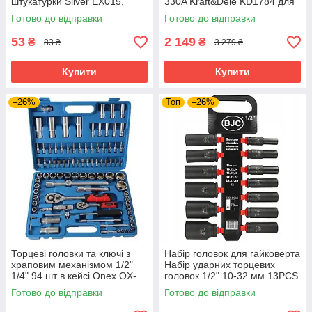
штукатурки Silver EX015,
330A Kraft&Dele KD1784 для
фітинг для підключення
професійного зварювання
Готово до відправки
Готово до відправки
повітря
53
2 149
₴
₴
83 ₴
3 279 ₴
Купити
Купити
–26%
Топ
–26%
Торцеві головки та ключі з
Набір головок для гайковерта
храповим механізмом 1/2"
Набір ударних торцевих
1/4" 94 шт в кейсі Onex OX-
головок 1/2" 10-32 мм 13PCS
249M набір торцевих ключів
BJC /довгі/. M58272
Готово до відправки
Готово до відправки