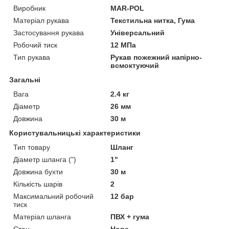
Виробник
MAR-POL
Матеріал рукава
Текстильна нитка, Гума
Застосування рукава
Універсальний
Робочий тиск
12 МПа
Тип рукава
Рукав пожежний напірно-
всмоктуючий
Загальні
Вага
2.4 кг
Діаметр
26 мм
Довжина
30 м
Користувальницькі характеристики
Тип товару
Шланг
Діаметр шланга (")
1"
Довжина бухти
30 м
Кількість шарів
2
Максимальний робочий
12 бар
тиск
Матеріал шланга
ПВХ + гума
Стан
Нове