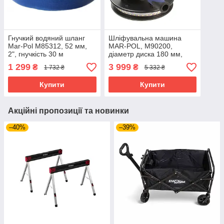
Гнучкий водяний шланг
Шліфувальна машина
Mar-Pol M85312, 52 мм,
MAR-POL, M90200,
2", гнучкість 30 м
діаметр диска 180 мм,
шліфування стін і стель
1 299
3 999
₴
₴
1 732 ₴
5 332 ₴
Купити
Купити
Акційні пропозиції та новинки
–40%
–39%