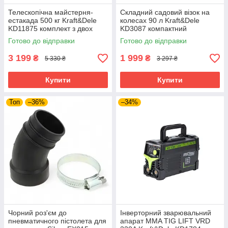
Телескопічна майстерня-
Складний садовий візок на
естакада 500 кг Kraft&Dele
колесах 90 л Kraft&Dele
KD11875 комплект з двох
KD3087 компактний
регульованих стійок
транспортний візок
Готово до відправки
Готово до відправки
3 199
1 999
₴
₴
5 330 ₴
3 297 ₴
Купити
Купити
Топ
–36%
–34%
Чорний роз'єм до
Інверторний зварювальний
пневматичного пістолета для
апарат MMA TIG LIFT VRD