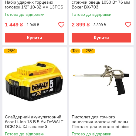
Набір ударних торцевих
стрижки овець 1050 Вт 76 мм
головок 1/2" 10-32 мм 13PCS
Boxer BX-703
BJC /довгі/. M58272
електротриммер для стрижки
Готово до відправки
Готово до відправки
худоби тварин
1 449
2 899
₴
₴
1 949 ₴
3 899 ₴
Купити
Купити
–25%
Топ
–25%
Слайдерний акумуляторний
Пистолет для точного
блок Li-Ion 18 В 5 Ач DeWALT
нанесения монтажной пены
DCB184-XJ запасний
Пістолет для монтажної піни
акумулятор для
GEKO G01199
Готово до відправки
Готово до відправки