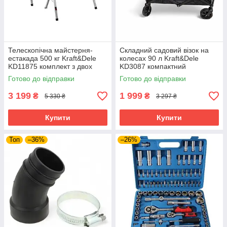
Телескопічна майстерня-
Складний садовий візок на
естакада 500 кг Kraft&Dele
колесах 90 л Kraft&Dele
KD11875 комплект з двох
KD3087 компактний
регульованих стійок
транспортний візок
Готово до відправки
Готово до відправки
3 199
1 999
₴
₴
5 330 ₴
3 297 ₴
Купити
Купити
Топ
–36%
–26%