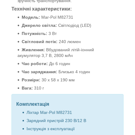
зручність транспортування.
Технічні характеристики:
Модель:
Mar-Pol M82731
Джерело світла:
Світлодіод (LED)
Потужність:
3 Вт
Світловий потік:
240 люмен
Живлення:
Вбудований літій-іонний
акумулятор 3,7 В, 2800 мАч
Час роботи:
До 6 годин
Час заряджання:
Близько 4 годин
Розміри:
30 x 58 x 190 мм
Вага:
310 г
Комплектація
Ліхтар Mar-Pol M82731
Зарядний пристрій 230 В/12 В
Інструкція з експлуатації