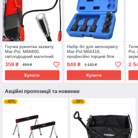
Гнучка рукоятка захвату,
Набір біт для автосервісу
Теле
Mar-Pol, M66800,
Mar-Pol M66416,
Pol,
світлодіодний магнітний
професійні торцеві біти
акум
захват 61 см
M14-M18
ножи
359
849
2 5
₴
₴
459 ₴
1 132 ₴
M83
Купити
Купити
Акційні пропозиції та новинки
–40%
–39%