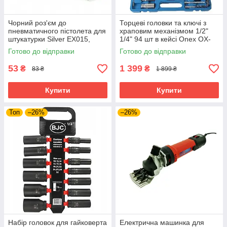
Чорний роз'єм до
Торцеві головки та ключі з
пневматичного пістолета для
храповим механізмом 1/2"
штукатурки Silver EX015,
1/4" 94 шт в кейсі Onex OX-
фітинг для підключення
249M набір торцевих ключів
Готово до відправки
Готово до відправки
повітря
53
1 399
₴
₴
83 ₴
1 899 ₴
Купити
Купити
Топ
–26%
–26%
Набір головок для гайковерта
Електрична машинка для