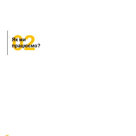
02
Як ми
працюємо?