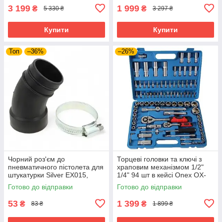
3 199
1 999
₴
₴
5 330 ₴
3 297 ₴
Купити
Купити
Топ
–36%
–26%
Чорний роз'єм до
Торцеві головки та ключі з
пневматичного пістолета для
храповим механізмом 1/2"
штукатурки Silver EX015,
1/4" 94 шт в кейсі Onex OX-
фітинг для підключення
249M набір торцевих ключів
Готово до відправки
Готово до відправки
повітря
53
1 399
₴
₴
83 ₴
1 899 ₴