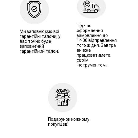
Під час
оформлення
Ми заповнюємо всі
замовлення до
гарантійні талони, у
14:00 відправлення
вас точно буде
того ж дня. Завтра
заповнений
ви вже
гарантійний талон.
працюватимете
своїм
інструментом.
Подарунок кожному
покупцеві