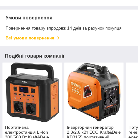
Умови повернення
Повернення товару впродовж 14 днів за рахунок покупця
Всі умови повернення
Подібні товари компанії
Портативна
Інверторний генератор
Поту
електростанція Li-Ion
2.3/2.6 кВт ECO Kraft&Dele
гене
300/500 Вт Kraft&Dele
KD3155 портативний
елек