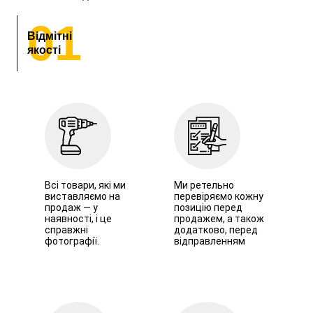
01
Відмітні
якості
Всі товари, які ми
Ми ретельно
виставляємо на
перевіряємо кожну
продаж — у
позицію перед
наявності, і це
продажем, а також
справжні
додатково, перед
фотографії.
відправленням