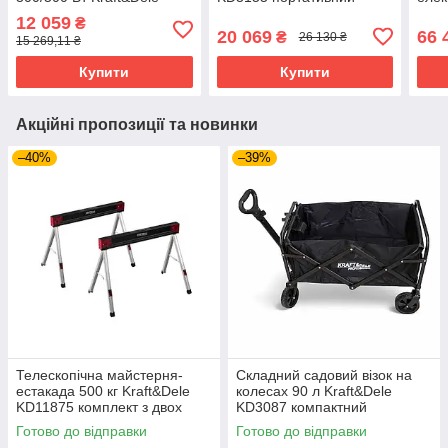
KD5531 зарядна станція
електрогенератор для
кВа
12 059
₴
для кемпінгу електрична
дачі та кемпінгу
20 069
66 
₴
26 130 ₴
15 269,11 ₴
станція для заряджання
генератори для кафе
Купити
Купити
Акційні пропозиції та новинки
–40%
–39%
Телескопічна майстерня-
Складний садовий візок на
естакада 500 кг Kraft&Dele
колесах 90 л Kraft&Dele
KD11875 комплект з двох
KD3087 компактний
регульованих стійок
транспортний візок
Готово до відправки
Готово до відправки