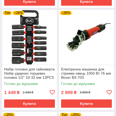
Купити
Купити
Топ
–26%
–26%
Набір головок для гайковерта
Електрична машинка для
Набір ударних торцевих
стрижки овець 1050 Вт 76 мм
головок 1/2" 10-32 мм 13PCS
Boxer BX-703
BJC /довгі/. M58272
електротриммер для стрижки
Готово до відправки
Готово до відправки
худоби тварин
1 449
2 899
₴
₴
1 949 ₴
3 899 ₴
Купити
Купити
–25%
Топ
–25%