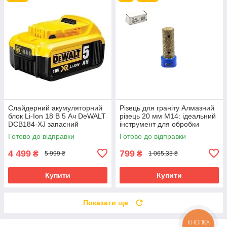
Слайдерний акумуляторний
Різець для граніту Алмазний
блок Li-Ion 18 В 5 Ач DeWALT
різець 20 мм М14: ідеальний
DCB184-XJ запасний
інструмент для обробки
акумулятор для
кераміки Geko G37520
Готово до відправки
Готово до відправки
електроінструменту АКБ лі-
іон
4 499
799
₴
₴
5 999 ₴
1 065,33 ₴
Купити
Купити
Показати ще
КНОПКА