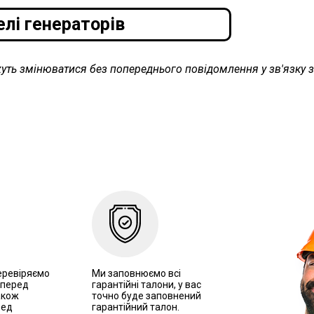
лі генераторів
жуть змінюватися без попереднього повідомлення у зв'язку 
еревіряємо
Ми заповнюємо всі
 перед
гарантійні талони, у вас
акож
точно буде заповнений
ред
гарантійний талон.