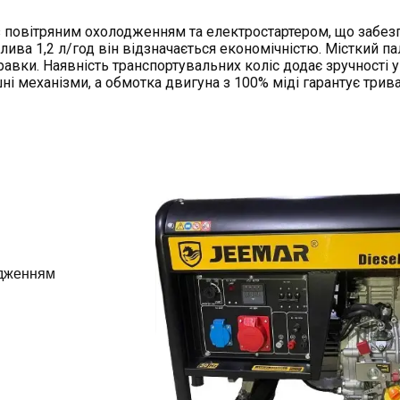
 повітряним охолодженням та електростартером, що забез
алива 1,2 л/год він відзначається економічністю. Місткий п
авки. Наявність транспортувальних коліс додає зручності у
ні механізми, а обмотка двигуна з 100% міді гарантує трив
одженням