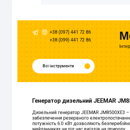
+38 (097) 441 72 86
M
+38 (099) 441 72 86
Інте
Всі інструменти
Генератор дизельний JEEMAR JM8
Дизельний генератор JEEMAR JM8500XE3 – ц
забезпечення резервного електропостачання
потужність 6.0 кВт дозволяють безперебійн
майданчиках чи під час виїздів на природу.