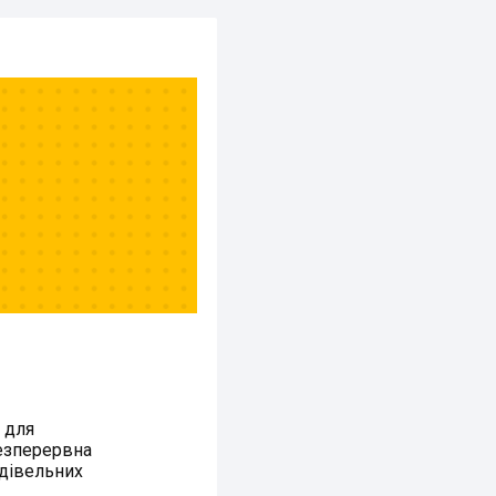
 для
безперервна
удівельних