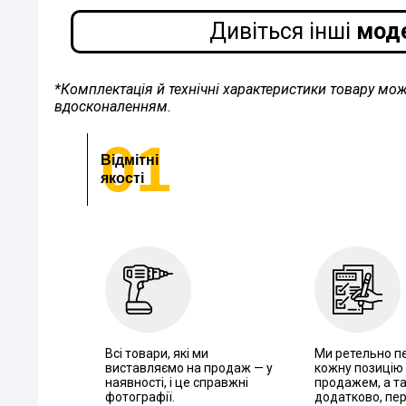
Дивіться інші
моде
*Комплектація й технічні характеристики товару мо
вдосконаленням.
01
Відмітні
якості
Всі товари, які ми
Ми ретельно п
виставляємо на продаж — у
кожну позицію
наявності, і це справжні
продажем, а т
фотографії.
додатково, пе