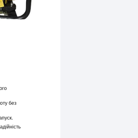
ого
оту без
апуск.
адійність