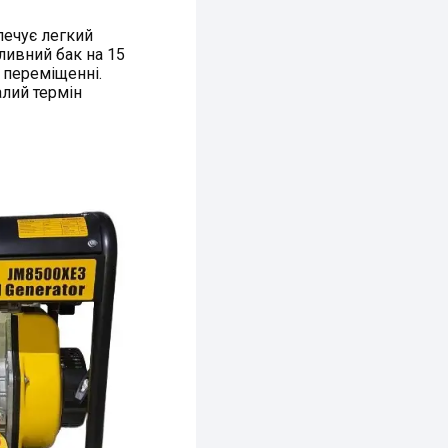
печує легкий
аливний бак на 15
 переміщенні.
алий термін