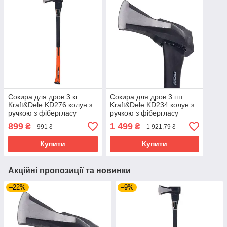
Сокира для дров 3 кг
Сокира для дров 3 шт.
Kraft&Dele KD276 колун з
Kraft&Dele KD234 колун з
ручкою з фібергласу
ручкою з фібергласу
899
1 499
₴
₴
991 ₴
1 921,79 ₴
Купити
Купити
Акційні пропозиції та новинки
–22%
–9%