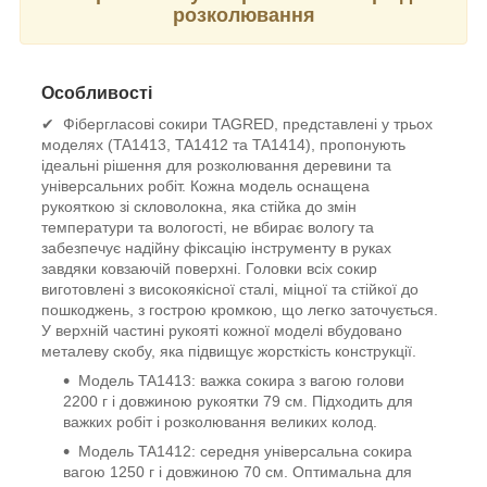
розколювання
Особливості
✔
Фібергласові сокири TAGRED, представлені у трьох
моделях (TA1413, TA1412 та TA1414), пропонують
ідеальні рішення для розколювання деревини та
універсальних робіт. Кожна модель оснащена
рукояткою зі скловолокна, яка стійка до змін
температури та вологості, не вбирає вологу та
забезпечує надійну фіксацію інструменту в руках
завдяки ковзаючій поверхні. Головки всіх сокир
виготовлені з високоякісної сталі, міцної та стійкої до
пошкоджень, з гострою кромкою, що легко заточується.
У верхній частині рукояті кожної моделі вбудовано
металеву скобу, яка підвищує жорсткість конструкції.
Модель TA1413: важка сокира з вагою голови
2200 г і довжиною рукоятки 79 см. Підходить для
важких робіт і розколювання великих колод.
Модель TA1412: середня універсальна сокира
вагою 1250 г і довжиною 70 см. Оптимальна для