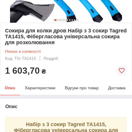
Сокира для колки дров Набір з 3 сокир Tagred
TA1415, Фібергласова універсальна сокира
для розколювання
Немає в наявності
Код: TG-TA1415
Роздріб
1 603,70
₴
Опис
Характеристики
Відгуки про товар
Доставка
Опис
Набір з 3 сокир
T
agred TA1415,
Фібергласова універсальна сокира для