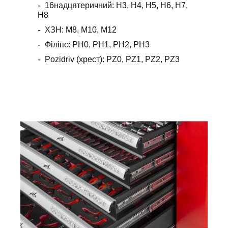
16надцятеричний: H3, H4, H5, H6, H7,
H8
ХЗН: М8, М10, М12
Філіпс: РН0, РН1, РН2, РН3
Pozidriv (хрест): PZ0, PZ1, PZ2, PZ3