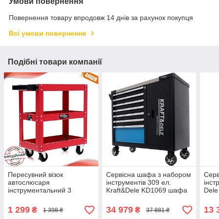
Умови повернення
Повернення товару впродовж 14 днів за рахунок покупця
Всі умови повернення
Подібні товари компанії
Пересувний візок
Сервісна шафа з набором
Серв
автослюсаря
інструментів 309 ел.
інст
інструментальний 3
Kraft&Dele KD1069 шафа
Del
полиці Kraft Dele KD1065
для майстерень
май
візок інструментальний
1 299
34 979
13 
₴
₴
1 398 ₴
37 881 ₴