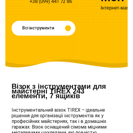
+38 (099) 441 72 86
Інтернет-мага
Всі інструменти
Візок з інструментами для
майстерні TIREX 243
елементи, 7 ящиків
Інструментальний візок TIREX – ідеальне
рішення для організації інструментів як у
професійних майстернях, так і в домашніх
гаражах. Візок оснащений сімома міцними
металевими шухлядами, які повністю