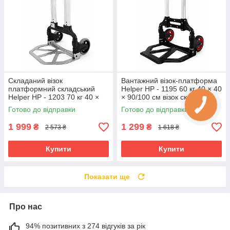
Складаний візок
Вантажний візок-платформа
платформний складський
Helper HP - 1195 60 кг 40 × 40
Helper HP - 1203 70 кг 40 ×
× 90/100 см візок складний
41 × 100 см транспортний
складський транспортний
Готово до відправки
Готово до відправки
візок складський
візок-платформа
1 999
1 299
₴
₴
2 573 ₴
1 618 ₴
Купити
Купити
Показати ще
Про нас
94% позитивних з 274 відгуків за рік