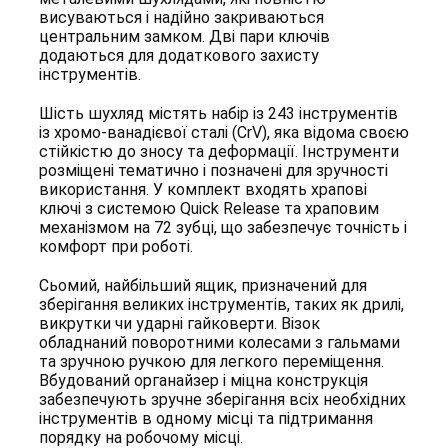
висуваються і надійно закриваються
центральним замком. Дві пари ключів
додаються для додаткового захисту
інструментів.
Шість шухляд містять набір із 243 інструментів
із хромо-ванадієвої сталі (CrV), яка відома своєю
стійкістю до зносу та деформації. Інструменти
розміщені тематично і позначені для зручності
використання. У комплект входять храпові
ключі з системою Quick Release та храповим
механізмом на 72 зубці, що забезпечує точність і
комфорт при роботі.
Сьомий, найбільший ящик, призначений для
зберігання великих інструментів, таких як дрилі,
викрутки чи ударні гайковерти. Візок
обладнаний поворотними колесами з гальмами
та зручною ручкою для легкого переміщення.
Вбудований органайзер і міцна конструкція
забезпечують зручне зберігання всіх необхідних
інструментів в одному місці та підтримання
порядку на робочому місці.