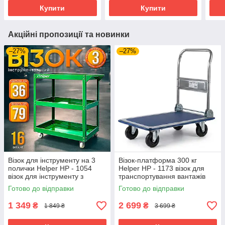
Купити
Купити
Акційні пропозиції та новинки
–27%
–27%
Візок для інструменту на 3
Візок-платформа 300 кг
полички Helper HP - 1054
Helper HP - 1173 візок для
візок для інструменту з
транспортування вантажів
колесами візок для СТО
складська платформа
Готово до відправки
Готово до відправки
вантажний візок для складів
1 349
2 699
₴
₴
1 849 ₴
3 699 ₴