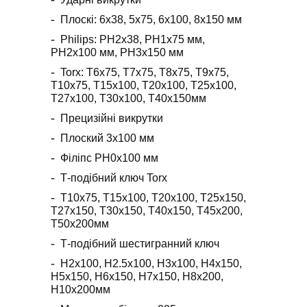
Плоскі: 6x38, 5x75, 6x100, 8x150 мм
Philips: PH2x38, PH1x75 мм,
PH2x100 мм, PH3x150 мм
Torx: T6x75, T7x75, T8x75, T9x75,
T10x75, T15x100, T20x100, T25x100,
T27x100, T30x100, T40x150мм
Прецизійні викрутки
Плоский 3x100 мм
Філіпс PH0x100 мм
Т-подібний ключ Torx
Т10х75, Т15х100, Т20х100, Т25х150,
Т27х150, Т30х150, Т40х150, Т45х200,
Т50х200мм
Т-подібний шестигранний ключ
H2x100, H2.5x100, H3x100, H4x150,
H5x150, H6x150, H7x150, H8x200,
H10x200мм