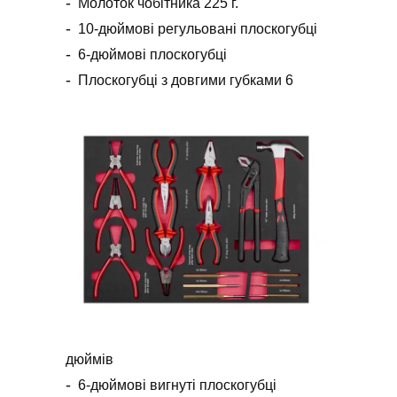
Молоток чобітника 225 г.
10-дюймові регульовані плоскогубці
6-дюймові плоскогубці
Плоскогубці з довгими губками 6
дюймів
6-дюймові вигнуті плоскогубці