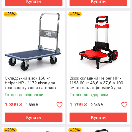
Купити
Купити
–26%
–23%
Складський візок 150 кг
Візок складний Helper HP -
Helper HP - 1172 візок для
1198 60 кг 43,6 × 37,6 × 100
транспортування вантажів
см візок платформний для
візок-платформа для
домашнього використання
Готово до відправки
Готово до відправки
магазину візок для складів
транспортний
1 399
1 799
₴
₴
1 899 ₴
2 348 ₴
Купити
Купити
–23%
–23%