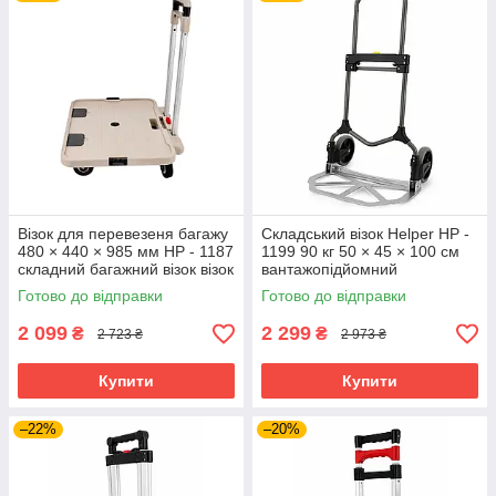
Візок для перевезеня багажу
Складський візок Helper HP -
480 × 440 × 985 мм HP - 1187
1199 90 кг 50 × 45 × 100 см
складний багажний візок візок
вантажопідйомний
з телескопічною ручкою для
транспортний візок-
Готово до відправки
Готово до відправки
вантажів
платформа
2 099
2 299
₴
₴
2 723 ₴
2 973 ₴
Купити
Купити
–22%
–20%